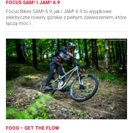
FOCUS SAM² I JAM² 6.9
Focus Bikes SAM² 6.9, jak i JAM² 6.9 to wyjątkowe
elektryczne rowery górskie z pełnym zawieszeniem, które
łączą moc i...
FOOG – GET THE FLOW