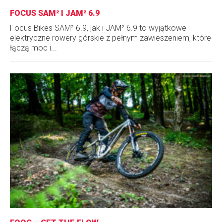
FOCUS SAM² I JAM² 6.9
Focus Bikes SAM² 6.9, jak i JAM² 6.9 to wyjątkowe
elektryczne rowery górskie z pełnym zawieszeniem, które
łączą moc i...