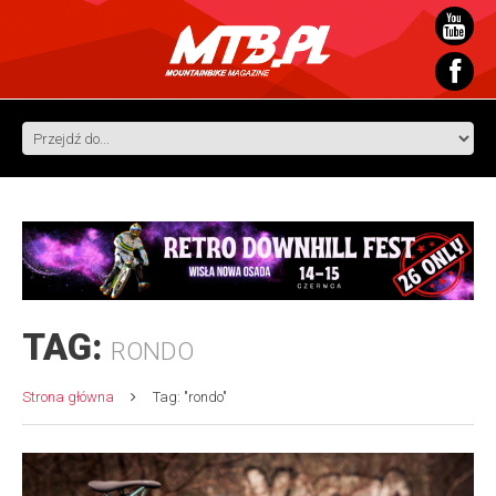
TAG:
RONDO
Strona główna
Tag: "rondo"