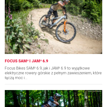
FOCUS SAM² I JAM² 6.9
Focus Bikes SAM² 6.9, jak i JAM² 6.9 to wyjątkowe
elektryczne rowery górskie z pełnym zawieszeniem, które
łączą moc i...