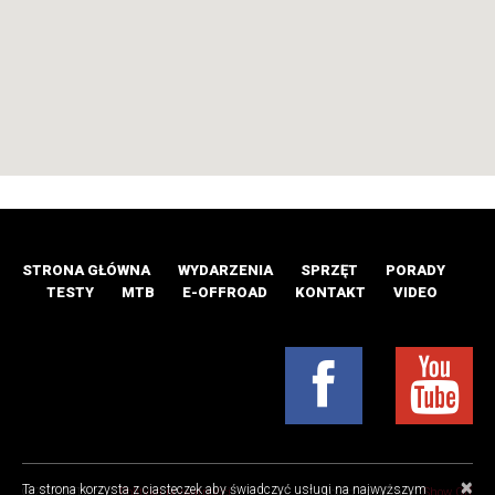
STRONA GŁÓWNA
WYDARZENIA
SPRZĘT
PORADY
TESTY
MTB
E-OFFROAD
KONTAKT
VIDEO
×
Ta strona korzysta z ciasteczek aby świadczyć usługi na najwyższym
© 2016 MTB.pl |
Polityka prywatności
Projekt i realizacja:
Show Off