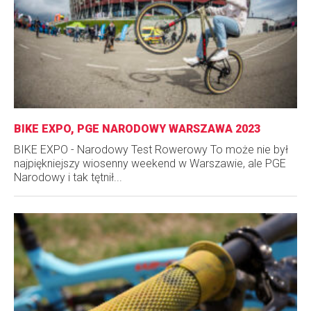
BIKE EXPO, PGE NARODOWY WARSZAWA 2023
BIKE EXPO - Narodowy Test Rowerowy To może nie był
najpiękniejszy wiosenny weekend w Warszawie, ale PGE
Narodowy i tak tętnił...