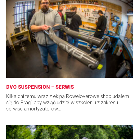
DVO SUSPENSION – SERWIS
Kilka dni temu wraz z ekipą Roweloverowe.shop udałem
się do Pragi, aby wziąć udział w szkoleniu z zakresu
serwisu amortyzatorów...