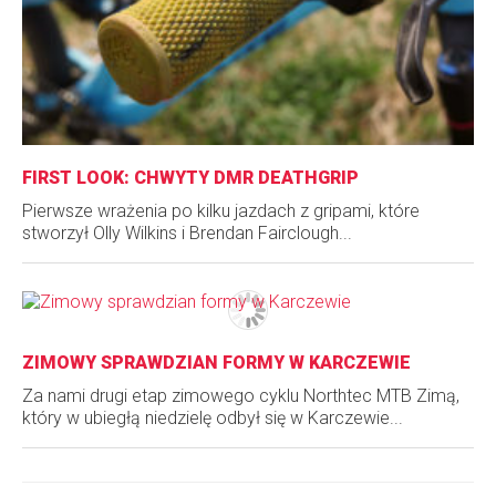
FIRST LOOK: CHWYTY DMR DEATHGRIP
Pierwsze wrażenia po kilku jazdach z gripami, które
stworzył Olly Wilkins i Brendan Fairclough...
ZIMOWY SPRAWDZIAN FORMY W KARCZEWIE
Za nami drugi etap zimowego cyklu Northtec MTB Zimą,
który w ubiegłą niedzielę odbył się w Karczewie...