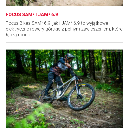
FOCUS SAM² I JAM² 6.9
Focus Bikes SAM² 6.9, jak i JAM² 6.9 to wyjątkowe
elektryczne rowery górskie z pełnym zawieszeniem, które
łączą moc i...