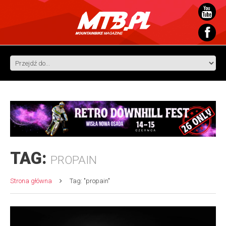
TAG:
PROPAIN
Strona główna
Tag: "propain"