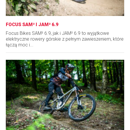
FOCUS SAM² I JAM² 6.9
Focus Bikes SAM² 6.9, jak i JAM² 6.9 to wyjątkowe
elektryczne rowery górskie z pełnym zawieszeniem, które
łączą moc i...