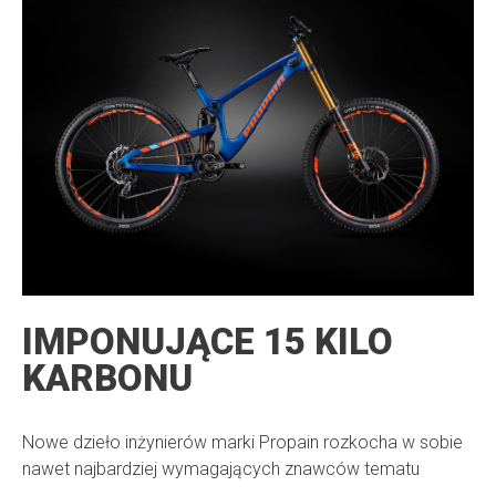
IMPONUJĄCE 15 KILO
KARBONU
Nowe dzieło inżynierów marki Propain rozkocha w sobie
nawet najbardziej wymagających znawców tematu