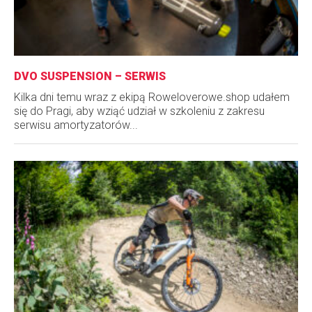
DVO SUSPENSION – SERWIS
Kilka dni temu wraz z ekipą Roweloverowe.shop udałem
się do Pragi, aby wziąć udział w szkoleniu z zakresu
serwisu amortyzatorów...