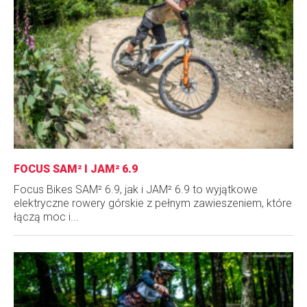
FOCUS SAM² I JAM² 6.9
Focus Bikes SAM² 6.9, jak i JAM² 6.9 to wyjątkowe
elektryczne rowery górskie z pełnym zawieszeniem, które
łączą moc i...