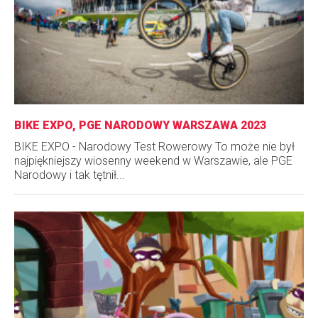
BIKE EXPO, PGE NARODOWY WARSZAWA 2023
BIKE EXPO - Narodowy Test Rowerowy To może nie był
najpiękniejszy wiosenny weekend w Warszawie, ale PGE
Narodowy i tak tętnił...