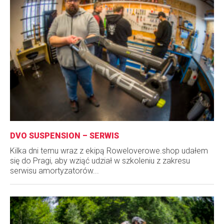
DVO SUSPENSION – SERWIS
Kilka dni temu wraz z ekipą Roweloverowe.shop udałem
się do Pragi, aby wziąć udział w szkoleniu z zakresu
serwisu amortyzatorów...