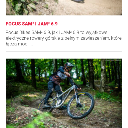
FOCUS SAM² I JAM² 6.9
Focus Bikes SAM² 6.9, jak i JAM² 6.9 to wyjątkowe
elektryczne rowery górskie z pełnym zawieszeniem, które
łączą moc i...