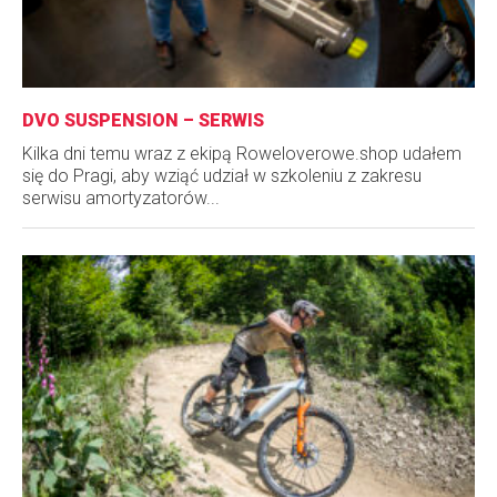
DVO SUSPENSION – SERWIS
Kilka dni temu wraz z ekipą Roweloverowe.shop udałem
się do Pragi, aby wziąć udział w szkoleniu z zakresu
serwisu amortyzatorów...