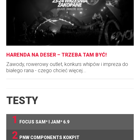
HARENDA NA DESER – TRZEBA TAM BYĆ!
Zawody, rowerowy outlet, konkurs whipów i impreza do
białego rana - czego chcieć więcej...
TESTY
1
FOCUS SAM² I JAM² 6.9
2
PNW COMPONENTS KOKPIT