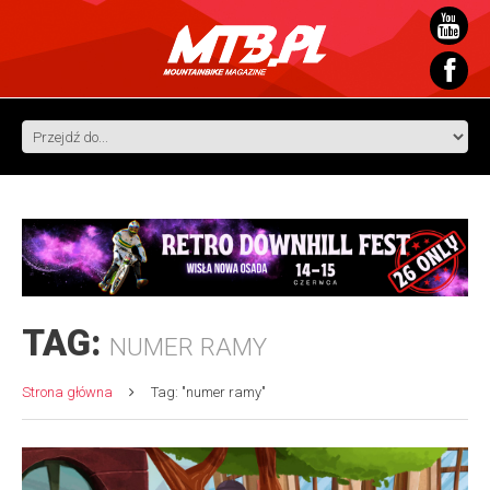
TAG:
NUMER RAMY
Strona główna
Tag: "numer ramy"