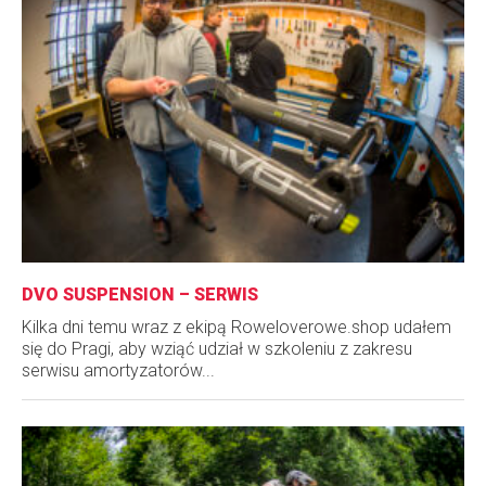
DVO SUSPENSION – SERWIS
Kilka dni temu wraz z ekipą Roweloverowe.shop udałem
się do Pragi, aby wziąć udział w szkoleniu z zakresu
serwisu amortyzatorów...