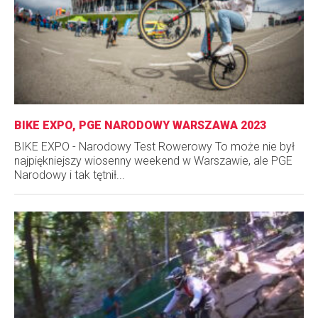
BIKE EXPO, PGE NARODOWY WARSZAWA 2023
BIKE EXPO - Narodowy Test Rowerowy To może nie był
najpiękniejszy wiosenny weekend w Warszawie, ale PGE
Narodowy i tak tętnił...