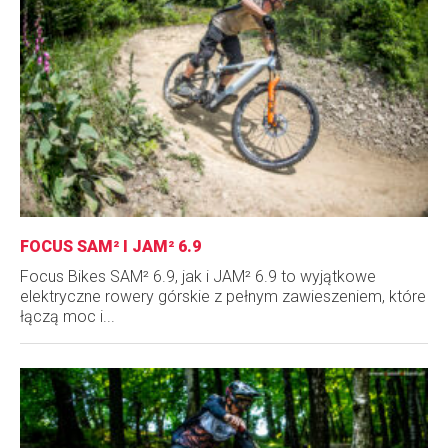
FOCUS SAM² I JAM² 6.9
Focus Bikes SAM² 6.9, jak i JAM² 6.9 to wyjątkowe
elektryczne rowery górskie z pełnym zawieszeniem, które
łączą moc i...