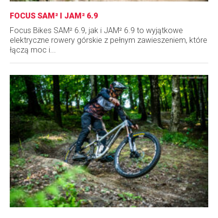
FOCUS SAM² I JAM² 6.9
Focus Bikes SAM² 6.9, jak i JAM² 6.9 to wyjątkowe
elektryczne rowery górskie z pełnym zawieszeniem, które
łączą moc i...