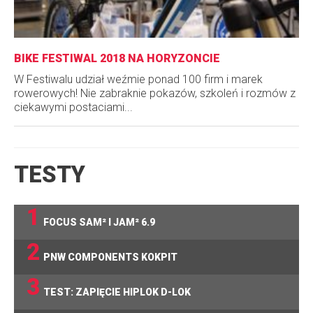
BIKE FESTIWAL 2018 NA HORYZONCIE
W Festiwalu udział weźmie ponad 100 firm i marek
rowerowych! Nie zabraknie pokazów, szkoleń i rozmów z
ciekawymi postaciami...
TESTY
1
FOCUS SAM² I JAM² 6.9
2
PNW COMPONENTS KOKPIT
3
TEST: ZAPIĘCIE HIPLOK D-LOK