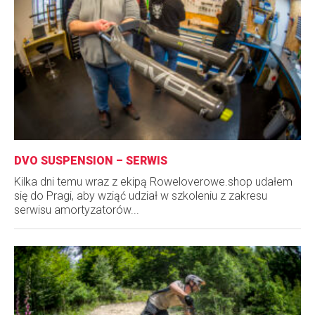
DVO SUSPENSION – SERWIS
Kilka dni temu wraz z ekipą Roweloverowe.shop udałem
się do Pragi, aby wziąć udział w szkoleniu z zakresu
serwisu amortyzatorów...