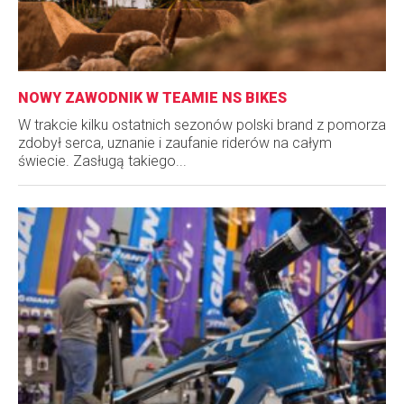
NOWY ZAWODNIK W TEAMIE NS BIKES
W trakcie kilku ostatnich sezonów polski brand z pomorza
zdobył serca, uznanie i zaufanie riderów na całym
świecie. Zasługą takiego...