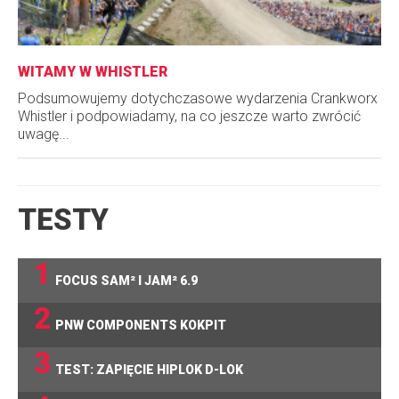
WITAMY W WHISTLER
Podsumowujemy dotychczasowe wydarzenia Crankworx
Whistler i podpowiadamy, na co jeszcze warto zwrócić
uwagę...
TESTY
1
FOCUS SAM² I JAM² 6.9
2
PNW COMPONENTS KOKPIT
3
TEST: ZAPIĘCIE HIPLOK D-LOK