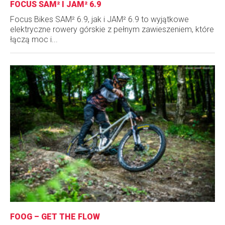
FOCUS SAM² I JAM² 6.9
Focus Bikes SAM² 6.9, jak i JAM² 6.9 to wyjątkowe
elektryczne rowery górskie z pełnym zawieszeniem, które
łączą moc i...
FOOG – GET THE FLOW