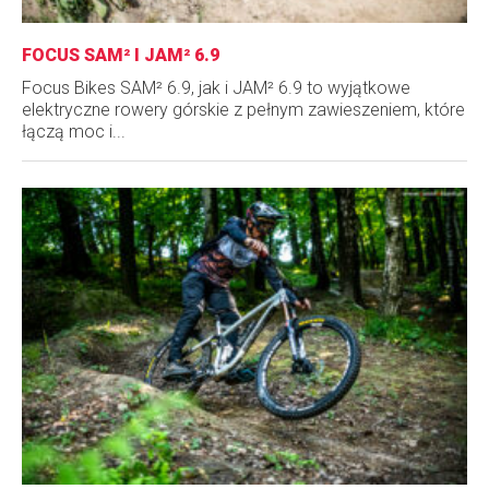
FOCUS SAM² I JAM² 6.9
Focus Bikes SAM² 6.9, jak i JAM² 6.9 to wyjątkowe
elektryczne rowery górskie z pełnym zawieszeniem, które
łączą moc i...