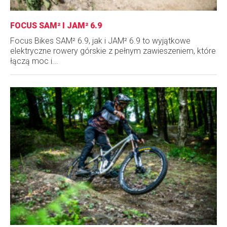
FOCUS SAM² I JAM² 6.9
Focus Bikes SAM² 6.9, jak i JAM² 6.9 to wyjątkowe
elektryczne rowery górskie z pełnym zawieszeniem, które
łączą moc i...