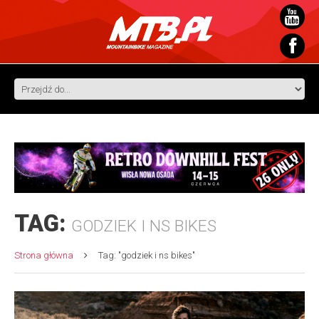
TAG:
GODZIEK I NS BIKES
Strona główna
Tag: "godziek i ns bikes"