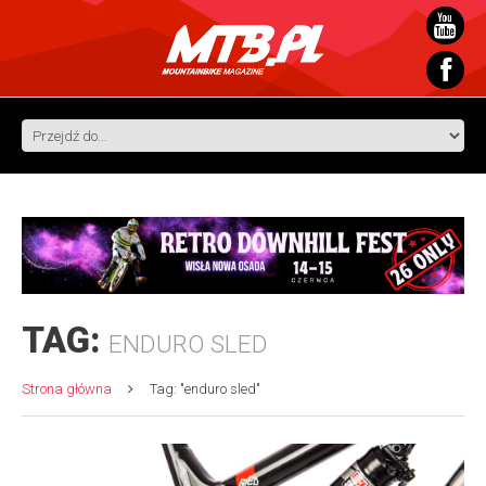
TAG:
ENDURO SLED
Strona główna
Tag: "enduro sled"