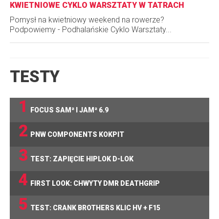
KWIETNIOWE CYKLO WARSZTATY W TATRACH
Pomysł na kwietniowy weekend na rowerze?
Podpowiemy - Podhalańskie Cyklo Warsztaty...
TESTY
1
FOCUS SAM² I JAM² 6.9
2
PNW COMPONENTS KOKPIT
3
TEST: ZAPIĘCIE HIPLOK D-LOK
4
FIRST LOOK: CHWYTY DMR DEATHGRIP
5
TEST: CRANK BROTHERS KLIC HV + F15