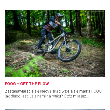
FOOG – GET THE FLOW
Zastanawialiscie się kiedyś skąd wzieła się marka FOOG i
jak długo jest już z nami na rynku? Otóż mija już...