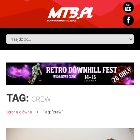
TAG:
CREW
Strona główna
Tag: "crew"