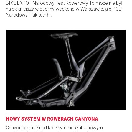
BIKE EXPO - Narodowy Test Rowerowy To może nie był
najpiękniejszy wiosenny weekend w Warszawie, ale PGE
Narodowy i tak tętnił...
NOWY SYSTEM W ROWERACH CANYONA
Canyon pracuje nad kolejnym nieszablonowym