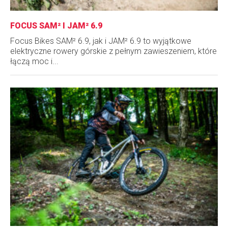
FOCUS SAM² I JAM² 6.9
Focus Bikes SAM² 6.9, jak i JAM² 6.9 to wyjątkowe
elektryczne rowery górskie z pełnym zawieszeniem, które
łączą moc i...