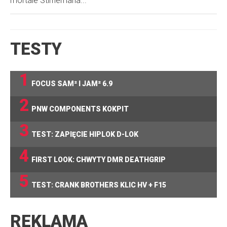
mortale Stirnemana...
TESTY
1
FOCUS SAM² I JAM² 6.9
2
PNW COMPONENTS KOKPIT
3
TEST: ZAPIĘCIE HIPLOK D-LOK
4
FIRST LOOK: CHWYTY DMR DEATHGRIP
5
TEST: CRANK BROTHERS KLIC HV + F15
REKLAMA