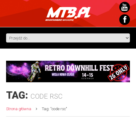
TAG:
CODE RSC
Strona główna
Tag: "code rsc"