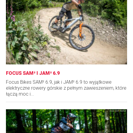
FOCUS SAM² I JAM² 6.9
Focus Bikes SAM² 6.9, jak i JAM² 6.9 to wyjątkowe
elektryczne rowery górskie z pełnym zawieszeniem, które
łączą moc i...