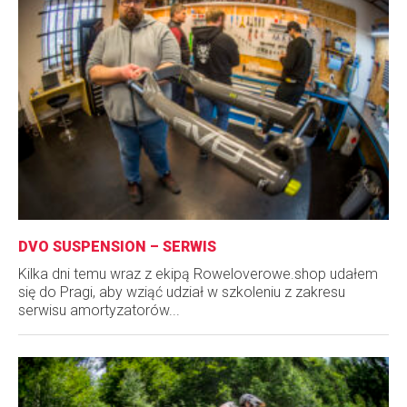
DVO SUSPENSION – SERWIS
Kilka dni temu wraz z ekipą Roweloverowe.shop udałem
się do Pragi, aby wziąć udział w szkoleniu z zakresu
serwisu amortyzatorów...