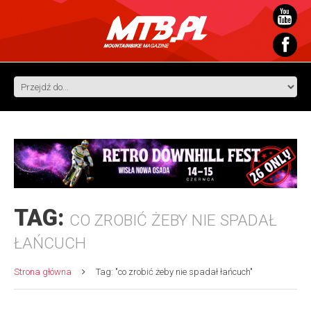
TAG:
CO ZROBIĆ ŻEBY NIE SPADAŁ
ŁAŃCUCH
Strona główna
Tag: "co zrobić żeby nie spadał łańcuch"