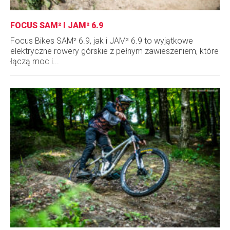
FOCUS SAM² I JAM² 6.9
Focus Bikes SAM² 6.9, jak i JAM² 6.9 to wyjątkowe
elektryczne rowery górskie z pełnym zawieszeniem, które
łączą moc i...