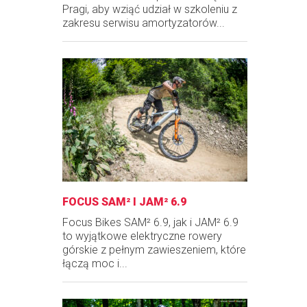
Pragi, aby wziąć udział w szkoleniu z
zakresu serwisu amortyzatorów...
FOCUS SAM² I JAM² 6.9
Focus Bikes SAM² 6.9, jak i JAM² 6.9
to wyjątkowe elektryczne rowery
górskie z pełnym zawieszeniem, które
łączą moc i...