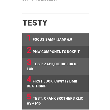
TESTY
1
FOCUS SAM² I JAM² 6.9
2
PNW COMPONENTS KOKPIT
3
TEST: ZAPIĘCIE HIPLOK D-
LOK
4
FIRST LOOK: CHWYTY DMR
DEATHGRIP
5
TEST: CRANK BROTHERS KLIC
HV + F15