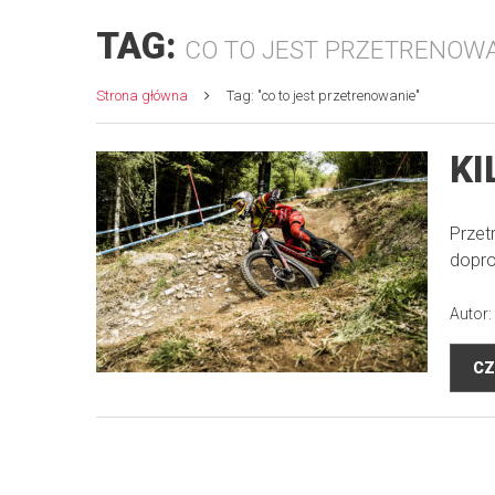
TAG:
CO TO JEST PRZETRENOW
Strona główna
Tag: "co to jest przetrenowanie"
KI
Przet
dopro
Autor:
CZ