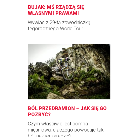
BUJAK: MŚ RZĄDZĄ SIĘ
WŁASNYMI PRAWAMI
Wywiad z 29-tą zawodniczką
tegorocznego World Tour...
BÓL PRZEDRAMION – JAK SIĘ GO
POZBYĆ?
Czym właściwie jest pompa
mięśniowa, dlaczego powoduje taki
ból i jak jej zaradzić?...