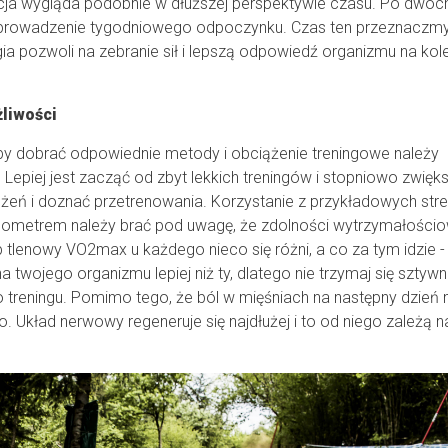
acja wygląda podobnie w dłuższej perspektywie czasu. Po dwóc
 wprowadzenie tygodniowego odpoczynku. Czas ten przeznaczm
gia pozwoli na zebranie sił i lepszą odpowiedź organizmu na kol
liwości
 Aby dobrać odpowiednie metody i obciążenie treningowe należy
 Lepiej jest zacząć od zbyt lekkich treningów i stopniowo zwięk
żeń i doznać przetrenowania. Korzystanie z przykładowych stre
lsometrem należy brać pod uwagę, że zdolności wytrzymałości
lenowy VO2max u każdego nieco się różni, a co za tym idzie - 
na twojego organizmu lepiej niż ty, dlatego nie trzymaj się sztyw
o treningu. Pomimo tego, że ból w mięśniach na następny dzień
Układ nerwowy regeneruje się najdłużej i to od niego zależą 