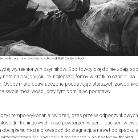
o destrukcyjne w skutkach. Foto: Red Bull Content Pool
wyżej wymienionych czynników. Sportowcy często nie zdają sob
nam na osiągnięciu jak najlepszej formy w krótkim czasie i na
ch. Osoby mało doświadczone podpatrując starszych zawodnik
ie na swoje możliwości, przy tym pomijając podstawy.
, czyli tempo wykonania ćwiczeń, czas przerw odpoczynkowych 
ość dni treningowych, ilość powtórzeń w serii, ilość serii w ćwic
m obciążeniu może prowadzić do stagnacji, a nawet do spadku si
 przemęczone nie nadążają z regeneracją na następny trening. J