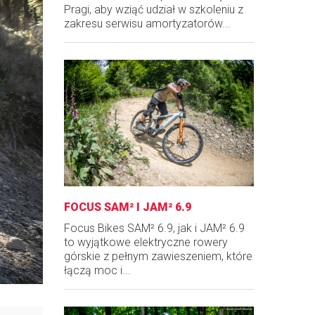
Pragi, aby wziąć udział w szkoleniu z
zakresu serwisu amortyzatorów...
FOCUS SAM² I JAM² 6.9
Focus Bikes SAM² 6.9, jak i JAM² 6.9
to wyjątkowe elektryczne rowery
górskie z pełnym zawieszeniem, które
łączą moc i...