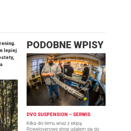
PODOBNE WPISY
rening.
m lepiej
estety,
a
DVO SUSPENSION – SERWIS
Kilka dni temu wraz z ekipą
Roweloverowe.shop udałem się do