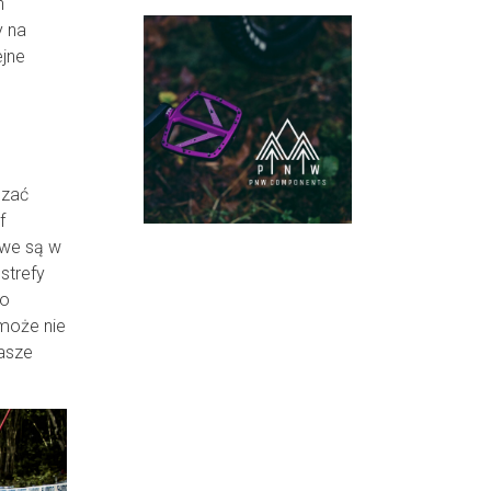
h
y na
ejne
szać
f
owe są w
strefy
no
 może nie
nasze