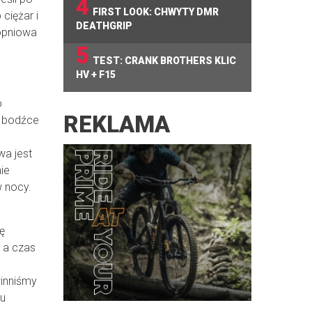
4
FIRST LOOK: CHWYTY DMR
ciężar i
DEATHGRIP
topniowa
5
TEST: CRANK BROTHERS KLIC
HV + F15
o
REKLAMA
e bodźce
wa jest
ie
 nocy.
ę
 a czas
winniśmy
iu