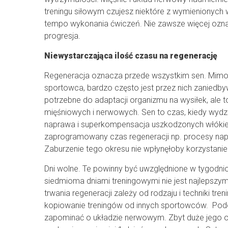
treningu siłowym czujesz niektóre z wymienionych w
tempo wykonania ćwiczeń. Nie zawsze więcej oznac
progresja.
Niewystarczająca ilość czasu na regenerację
Regeneracja oznacza przede wszystkim sen. Mimo, 
sportowca, bardzo często jest przez nich zaniedby
potrzebne do adaptacji organizmu na wysiłek, al
mięśniowych i nerwowych. Sen to czas, kiedy wydzi
naprawa i superkompensacja uszkodzonych włókien.
zaprogramowany czas regeneracji np. procesy nap
Zaburzenie tego okresu nie wpłynęłoby korzystanie
Dni wolne. Te powinny być uwzględnione w tygodni
siedmioma dniami treningowymi nie jest najlepszy
trwania regeneracji zależy od rodzaju i techniki t
kopiowanie treningów od innych sportowców. Podcz
zapominać o układzie nerwowym. Zbyt duże jego o