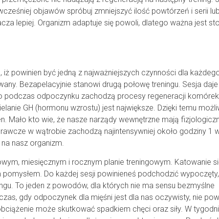
cześniej objawów spróbuj zmniejszyć ilość powtórzeń i serii lub 
za lepiej. Organizm adaptuje się powoli, dlatego ważna jest s
iż powinien być jedną z najważniejszych czynności dla każdeg
wany. Bezapelacyjnie stanowi drugą połowę treningu. Sesja daj
e to podczas odpoczynku zachodzą procesy regeneracji komórek
elanie GH (hormonu wzrostu) jest największe. Dzięki temu możli
 Mało kto wie, że nasze narządy wewnętrzne mają fizjologiczn
rawcze w wątrobie zachodzą najintensywniej około godziny 1 w
 na nasz organizm.
owym, miesięcznym i rocznym planie treningowym. Katowanie si
m pomysłem. Do każdej sesji powinieneś podchodzić wypoczęty,
reningu. To jeden z powodów, dla których nie ma sensu bezmyślne
as, gdy odpoczynek dla mięśni jest dla nas oczywisty, nie po
bciążenie może skutkować spadkiem chęci oraz siły. W tygodn