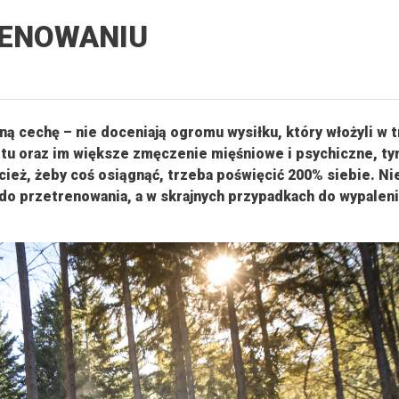
RENOWANIU
ą cechę – nie doceniają ogromu wysiłku, który włożyli w t
otu oraz im większe zmęczenie mięśniowe i psychiczne, ty
cież, żeby coś osiągnąć, trzeba poświęcić 200% siebie. Ni
do przetrenowania, a w skrajnych przypadkach do wypaleni