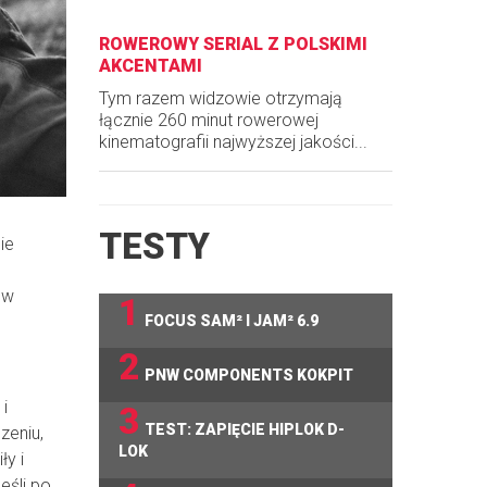
ROWEROWY SERIAL Z POLSKIMI
AKCENTAMI
Tym razem widzowie otrzymają
łącznie 260 minut rowerowej
kinematografii najwyższej jakości...
TESTY
ie
ów
1
FOCUS SAM² I JAM² 6.9
2
PNW COMPONENTS KOKPIT
i
3
TEST: ZAPIĘCIE HIPLOK D-
zeniu,
LOK
ły i
eśli po