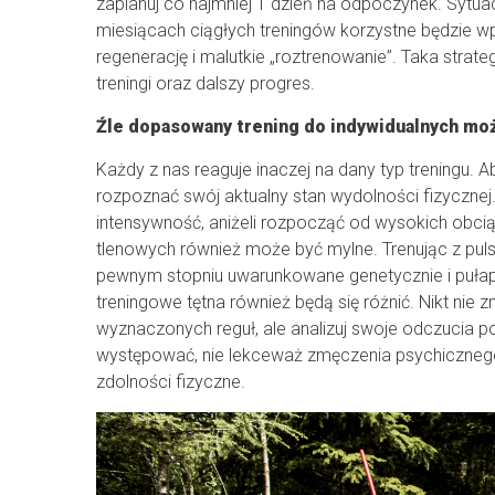
zaplanuj co najmniej 1 dzień na odpoczynek. Sytu
miesiącach ciągłych treningów korzystne będzie
regenerację i malutkie „roztrenowanie”. Taka strate
treningi oraz dalszy progres.
Źle dopasowany trening do indywidualnych moż
Każdy z nas reaguje inaczej na dany typ treningu.
rozpoznać swój aktualny stan wydolności fizycznej.
intensywność, aniżeli rozpocząć od wysokich obcią
tlenowych również może być mylne. Trenując z pu
pewnym stopniu uwarunkowane genetycznie i pułap t
treningowe tętna również będą się różnić. Nikt nie z
wyznaczonych reguł, ale analizuj swoje odczucia p
występować, nie lekceważ zmęczenia psychicznego. 
zdolności fizyczne.