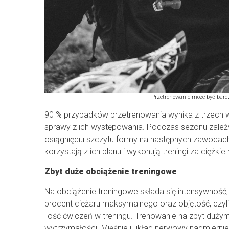
Przetrenowanie może być bardz
90 % przypadków przetrenowania wynika z trzech 
sprawy z ich występowania. Podczas sezonu zależy 
osiągnięciu szczytu formy na następnych zawoda
korzystają z ich planu i wykonują treningi za ciężk
Zbyt duże obciążenie treningowe
Na obciążenie treningowe składa się intensywność
procent ciężaru maksymalnego oraz objętość, czyli il
ilość ćwiczeń w treningu. Trenowanie na zbyt duży
wytrzymałości. Mięśnie i układ nerwowy nadmiernie