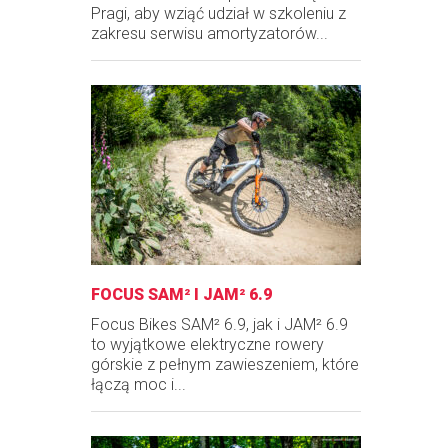
Pragi, aby wziąć udział w szkoleniu z
zakresu serwisu amortyzatorów...
FOCUS SAM² I JAM² 6.9
Focus Bikes SAM² 6.9, jak i JAM² 6.9
to wyjątkowe elektryczne rowery
górskie z pełnym zawieszeniem, które
łączą moc i...