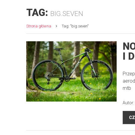
TAG:
BIG.SEVEN
Strona główna
Tag: "big.seven"
NO
I 
Przep
aerod
mtb
Autor:
CZ