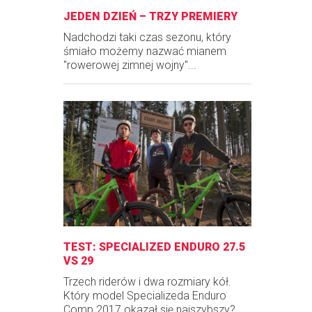
JEDEN DZIEŃ – TRZY PREMIERY
Nadchodzi taki czas sezonu, który
śmiało możemy nazwać mianem
"rowerowej zimnej wojny"...
TEST: SPECIALIZED ENDURO 27.5
VS 29
Trzech riderów i dwa rozmiary kół.
Który model Specializeda Enduro
Comp 2017 okazał się najszybszy?