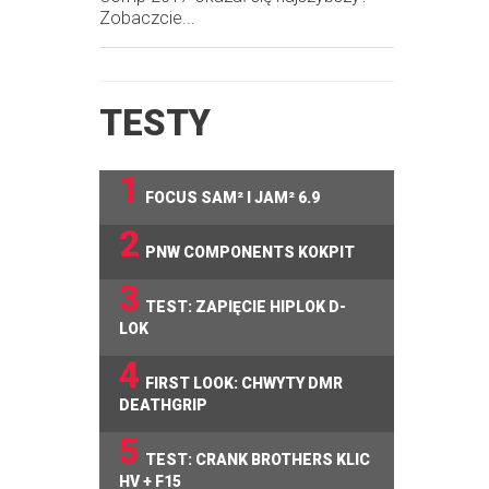
Zobaczcie...
TESTY
1
FOCUS SAM² I JAM² 6.9
2
PNW COMPONENTS KOKPIT
3
TEST: ZAPIĘCIE HIPLOK D-
LOK
4
FIRST LOOK: CHWYTY DMR
DEATHGRIP
5
TEST: CRANK BROTHERS KLIC
HV + F15