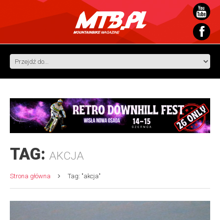
TAG:
AKCJA
Strona główna
Tag: "akcja"