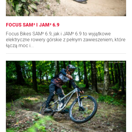
FOCUS SAM² I JAM² 6.9
Focus Bikes SAM² 6.9, jak i JAM² 6.9 to wyjątkowe
elektryczne rowery górskie z pełnym zawieszeniem, które
łączą moc i...