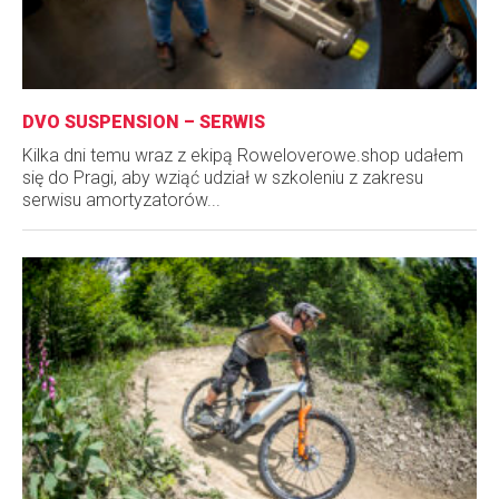
DVO SUSPENSION – SERWIS
Kilka dni temu wraz z ekipą Roweloverowe.shop udałem
się do Pragi, aby wziąć udział w szkoleniu z zakresu
serwisu amortyzatorów...