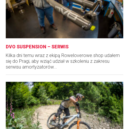
DVO SUSPENSION – SERWIS
Kilka dni temu wraz z ekipą Roweloverowe.shop udałem
się do Pragi, aby wziąć udział w szkoleniu z zakresu
serwisu amortyzatorów...