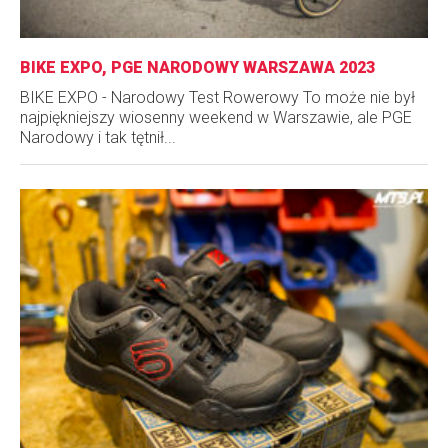
BIKE EXPO, PGE NARODOWY WARSZAWA 2023
BIKE EXPO - Narodowy Test Rowerowy To może nie był
najpiękniejszy wiosenny weekend w Warszawie, ale PGE
Narodowy i tak tętnił...