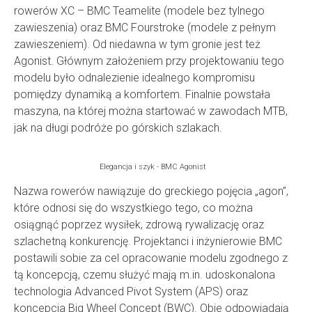
rowerów XC – BMC Teamelite (modele bez tylnego
zawieszenia) oraz BMC Fourstroke (modele z pełnym
zawieszeniem). Od niedawna w tym gronie jest też
Agonist. Głównym założeniem przy projektowaniu tego
modelu było odnalezienie idealnego kompromisu
pomiędzy dynamiką a komfortem. Finalnie powstała
maszyna, na której można startować w zawodach MTB,
jak na długi podróże po górskich szlakach.
Elegancja i szyk - BMC Agonist
Nazwa rowerów nawiązuje do greckiego pojęcia „agon”,
które odnosi się do wszystkiego tego, co można
osiągnąć poprzez wysiłek, zdrową rywalizację oraz
szlachetną konkurencję. Projektanci i inżynierowie BMC
postawili sobie za cel opracowanie modelu zgodnego z
tą koncepcją, czemu służyć mają m.in. udoskonalona
technologia Advanced Pivot System (APS) oraz
koncepcja Big Wheel Concept (BWC). Obie odpowiadają