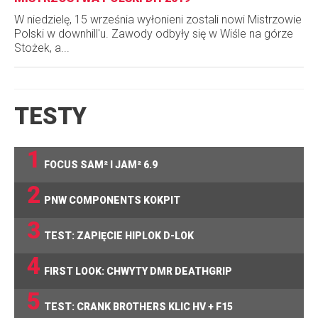
W niedzielę, 15 września wyłonieni zostali nowi Mistrzowie
Polski w downhill'u. Zawody odbyły się w Wiśle na górze
Stożek, a...
TESTY
1
FOCUS SAM² I JAM² 6.9
2
PNW COMPONENTS KOKPIT
3
TEST: ZAPIĘCIE HIPLOK D-LOK
4
FIRST LOOK: CHWYTY DMR DEATHGRIP
5
TEST: CRANK BROTHERS KLIC HV + F15