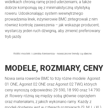
widełkach chronią ramę przed uderzeniami, a także
dobrze komponują się z minimalistyczną stylistyką
roweru. Udoskonalając system wewnętrznego
prowadzenia linek, inżynierowie BMC zintegrowali z nim
również kontrolę zawieszenia – jak wskazuje producent,
wystarczy jeden ruch dźwignią, aby zmienić preferowany
tryb jazdy.
Krótki mostek i szeroka kierownica - nowoczesne trendy są obecne.
MODELE, ROZMIARY, CENY
Nowa seria rowerów BMC to trzy różne modele: Agonist
01 ONE, Agonist 02 ONE oraz Agonist 02 TWO, których
ceny wynoszą odpowiednio 29 590, 18 990 oraz 14 790
zł. Rowery różnią się między sobą głównie osprzętem
oraz materiałami, z jakich wykonano ramy. Każdy z
modeli dostępny jest w czterech rozmiarach (S, M, L i XL).