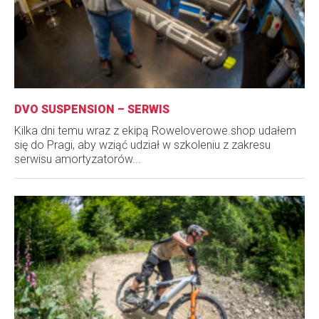
DVO SUSPENSION – SERWIS
Kilka dni temu wraz z ekipą Roweloverowe.shop udałem
się do Pragi, aby wziąć udział w szkoleniu z zakresu
serwisu amortyzatorów...