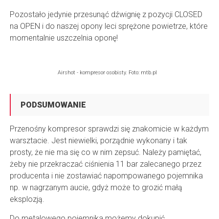
Pozostało jedynie przesunąć dźwignię z pozycji CLOSED
na OPEN i do naszej opony leci sprężone powietrze, które
momentalnie uszczelnia oponę!
Airshot - kompresor osobisty. Foto: mtb.pl
PODSUMOWANIE
Przenośny kompresor sprawdzi się znakomicie w każdym
warsztacie. Jest niewielki, porządnie wykonany i tak
prosty, że nie ma się co w nim zepsuć. Należy pamiętać,
żeby nie przekraczać ciśnienia 11 bar zalecanego przez
producenta i nie zostawiać napompowanego pojemnika
np. w nagrzanym aucie, gdyż może to grozić małą
eksplozją.
Do metalowego pojemnika możemy dokupić