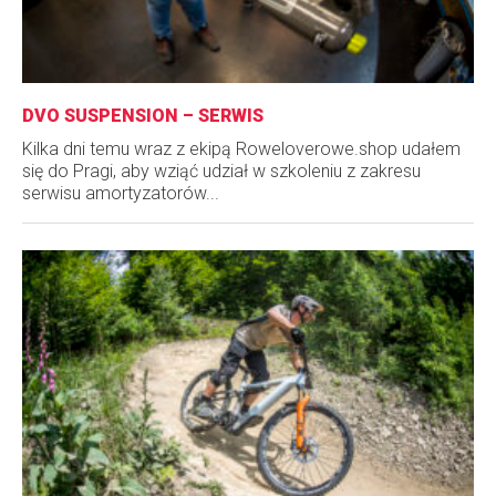
DVO SUSPENSION – SERWIS
Kilka dni temu wraz z ekipą Roweloverowe.shop udałem
się do Pragi, aby wziąć udział w szkoleniu z zakresu
serwisu amortyzatorów...