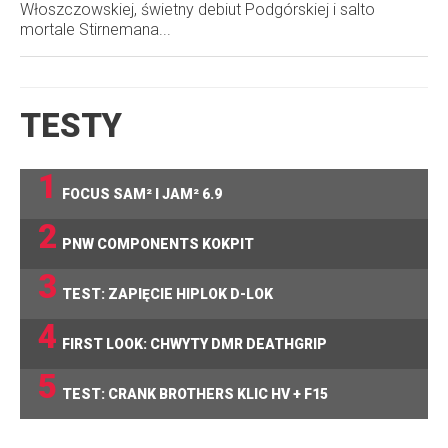
Włoszczowskiej, świetny debiut Podgórskiej i salto
mortale Stirnemana...
TESTY
1
FOCUS SAM² I JAM² 6.9
2
PNW COMPONENTS KOKPIT
3
TEST: ZAPIĘCIE HIPLOK D-LOK
4
FIRST LOOK: CHWYTY DMR DEATHGRIP
5
TEST: CRANK BROTHERS KLIC HV + F15