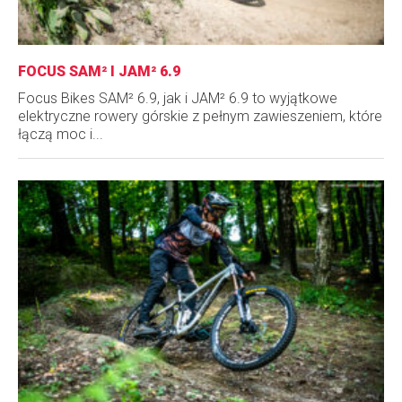
FOCUS SAM² I JAM² 6.9
Focus Bikes SAM² 6.9, jak i JAM² 6.9 to wyjątkowe
elektryczne rowery górskie z pełnym zawieszeniem, które
łączą moc i...