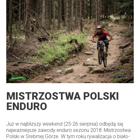
MISTRZOSTWA POLSKI
ENDURO
Już w najbliższy weekend (25-26 sierpnia) odbędą się
najważniejsze zawody enduro sezonu 2018: Mistrzostwa
Polski w Srebrnej Górze. W tym roku rywalizacja o biało-