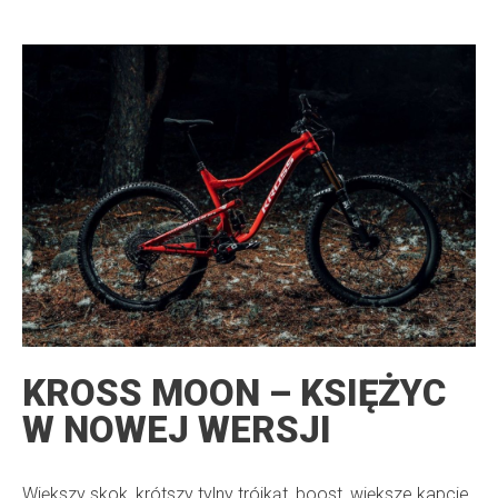
KROSS MOON – KSIĘŻYC
W NOWEJ WERSJI
Większy skok, krótszy tylny trójkąt, boost, większe kapcie