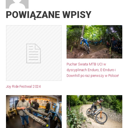
POWIĄZANE WPISY
Puchar Świata MTB UCI w
dyscyplinach Enduro, E-Enduro i
Downhill po raz pierwszy w Polsce!
Joy Ride Festiwal 2024