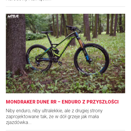
MONDRAKER DUNE RR – ENDURO Z PRZYSZŁOŚCI
Niby enduro, niby ultralekkie, ale z drugiej strony
zaprojektowane tak, że w dół grzeje jak mała
zjazdówka...