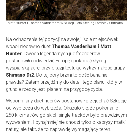
Matt Hunter i Thomas Vanderham w Szkocji. Foto: Sterling Lorence / Shimano
Na odhaczenie tej pozycji na swojej liście miejscówek
wpadł niedawno duet
Thomas Vanderham i Matt
Hunter
. Dwóch legendarnych już freeriderów
postanowiło odwiedzić Europę i pokonać słynną
wyspiarską aurę, przy okazji testując wytrzymałość grupy
Shimano Di2
. Do tej pory brzmi to dość banalnie,
prawda? Zatem przejdźmy do detali tego planu, który w
gruncie rzeczy jest planem na przygodę życia.
Wspomniany duet riderów postanowił przejechać Szkocję
od wybrzeża do wybrzeża. Okazało się, że pokonanie
250 kilometrów górskich single tracków było prawdziwym
wyzwaniem. I bynajmniej nie chodzi tylko o kaprysy matki
natury, ale fakt, że to naprawdę wymagający teren.