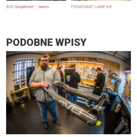
DVO Suspension – serwis
FOCUS SAM² i JAM² 6.9
PODOBNE WPISY