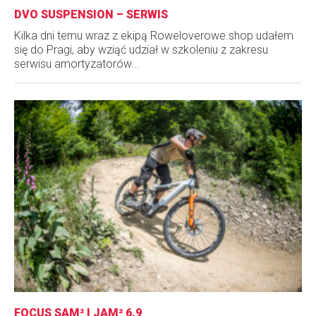
DVO SUSPENSION – SERWIS
Kilka dni temu wraz z ekipą Roweloverowe.shop udałem
się do Pragi, aby wziąć udział w szkoleniu z zakresu
serwisu amortyzatorów...
FOCUS SAM² I JAM² 6.9