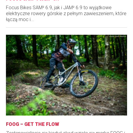
Focus Bikes SAM² 6.9, jak i JAM² 6.9 to wyjątkowe
elektryczne rowery górskie z pełnym zawieszeniem, które
łączą moc i...
FOOG – GET THE FLOW