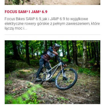
FOCUS SAM² I JAM² 6.9
Focus Bikes SAM² 6.9, jak i JAM² 6.9 to wyjątkowe
elektryczne rowery górskie z pełnym zawieszeniem, które
łączą moc i...