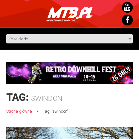
TAG:
SWINDON
Strona główna
Tag: "swindon"