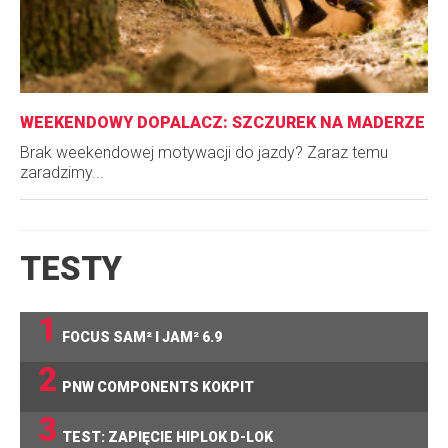
WEEKENDOWY DOPALACZ: SZCZUREK NA MADERZE
Brak weekendowej motywacji do jazdy? Zaraz temu
zaradzimy...
TESTY
1
FOCUS SAM² I JAM² 6.9
2
PNW COMPONENTS KOKPIT
3
TEST: ZAPIĘCIE HIPLOK D-LOK