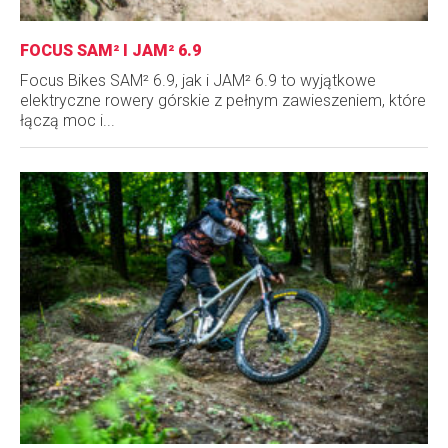
FOCUS SAM² I JAM² 6.9
Focus Bikes SAM² 6.9, jak i JAM² 6.9 to wyjątkowe
elektryczne rowery górskie z pełnym zawieszeniem, które
łączą moc i...