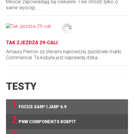
Mescie zapowiadają się ciekawie. I nie chodzi tylko o
same wyścigi......
TAK ZJEŻDŻA 29-CALI
Amaury Pierron za sterami najnowszej zjazdówki marki
Commencal. Ta kobyła jest naprawdę dzika...
TESTY
1
FOCUS SAM² I JAM² 6.9
2
PNW COMPONENTS KOKPIT