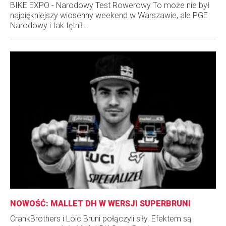
BIKE EXPO - Narodowy Test Rowerowy To może nie był
najpiękniejszy wiosenny weekend w Warszawie, ale PGE
Narodowy i tak tętnił...
NOWOŚĆ: MALLET DH W WERSJI SUPERBRUNI
CrankBrothers i Loic Bruni połączyli siły. Efektem są