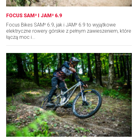
FOCUS SAM² I JAM² 6.9
Focus Bikes SAM² 6.9, jak i JAM² 6.9 to wyjątkowe
elektryczne rowery górskie z pełnym zawieszeniem, które
łączą moc i...