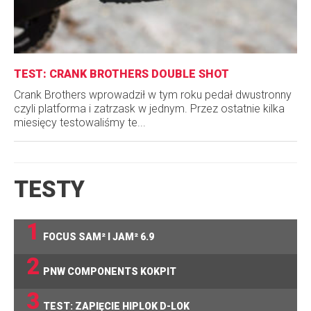
TEST: CRANK BROTHERS DOUBLE SHOT
Crank Brothers wprowadził w tym roku pedał dwustronny
czyli platforma i zatrzask w jednym. Przez ostatnie kilka
miesięcy testowaliśmy te...
TESTY
1
FOCUS SAM² I JAM² 6.9
2
PNW COMPONENTS KOKPIT
3
TEST: ZAPIĘCIE HIPLOK D-LOK