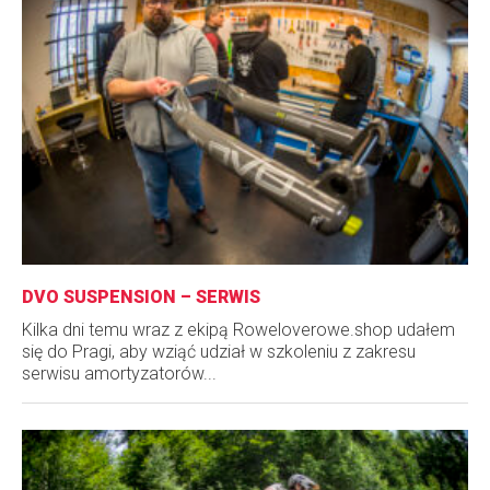
DVO SUSPENSION – SERWIS
Kilka dni temu wraz z ekipą Roweloverowe.shop udałem
się do Pragi, aby wziąć udział w szkoleniu z zakresu
serwisu amortyzatorów...