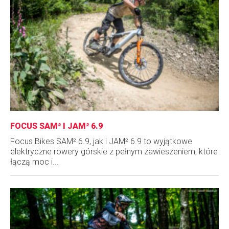
FOCUS SAM² I JAM² 6.9
Focus Bikes SAM² 6.9, jak i JAM² 6.9 to wyjątkowe
elektryczne rowery górskie z pełnym zawieszeniem, które
łączą moc i...