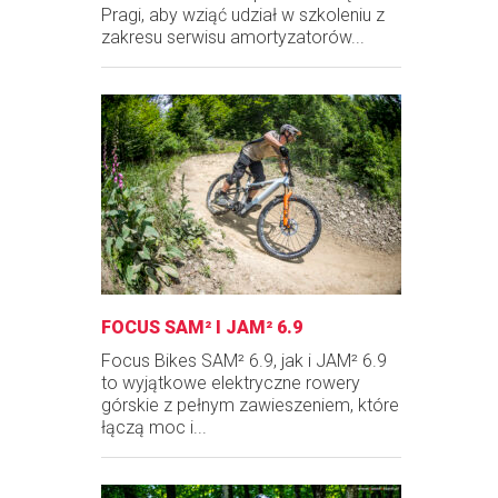
Pragi, aby wziąć udział w szkoleniu z
zakresu serwisu amortyzatorów...
FOCUS SAM² I JAM² 6.9
Focus Bikes SAM² 6.9, jak i JAM² 6.9
to wyjątkowe elektryczne rowery
górskie z pełnym zawieszeniem, które
łączą moc i...