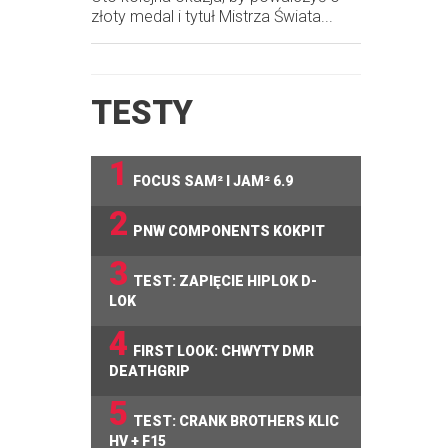
złoty medal i tytuł Mistrza Świata...
TESTY
1
FOCUS SAM² I JAM² 6.9
2
PNW COMPONENTS KOKPIT
3
TEST: ZAPIĘCIE HIPLOK D-
LOK
4
FIRST LOOK: CHWYTY DMR
DEATHGRIP
5
TEST: CRANK BROTHERS KLIC
HV + F15