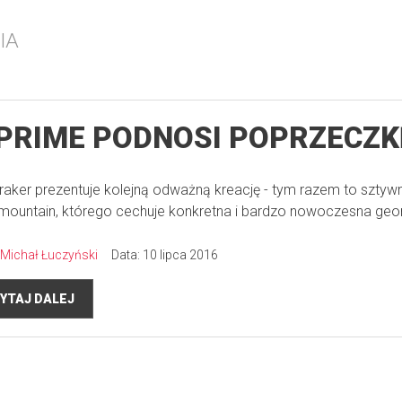
IA
PRIME PODNOSI POPRZECZK
aker prezentuje kolejną odważną kreację - tym razem to sztywn
lmountain, którego cechuje konkretna i bardzo nowoczesna geo
Michał Łuczyński
Data: 10 lipca 2016
YTAJ DALEJ