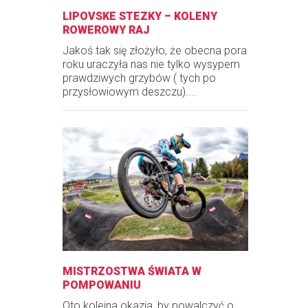
LIPOVSKE STEZKY – KOLENY
ROWEROWY RAJ
Jakoś tak się złożyło, że obecna pora
roku uraczyła nas nie tylko wysypem
prawdziwych grzybów ( tych po
przysłowiowym deszczu)....
MISTRZOSTWA ŚWIATA W
POMPOWANIU
Oto kolejna okazja, by powalczyć o