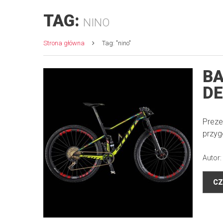
TAG:
NINO
Strona główna
Tag: "nino"
BA
DE
Preze
przyg
Autor:
CZ