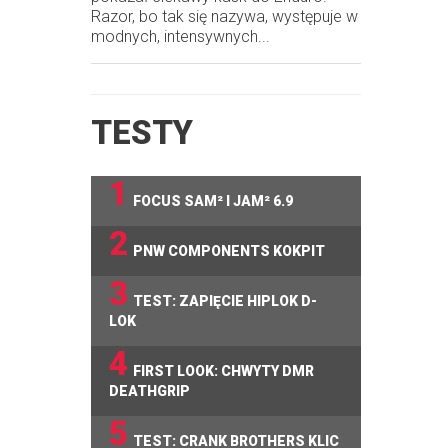
Razor, bo tak się nazywa, występuje w
modnych, intensywnych...
TESTY
1
FOCUS SAM² I JAM² 6.9
2
PNW COMPONENTS KOKPIT
3
TEST: ZAPIĘCIE HIPLOK D-
LOK
4
FIRST LOOK: CHWYTY DMR
DEATHGRIP
5
TEST: CRANK BROTHERS KLIC