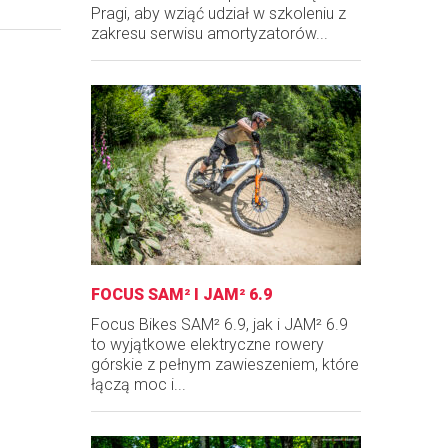
Pragi, aby wziąć udział w szkoleniu z
zakresu serwisu amortyzatorów...
FOCUS SAM² I JAM² 6.9
Focus Bikes SAM² 6.9, jak i JAM² 6.9
to wyjątkowe elektryczne rowery
górskie z pełnym zawieszeniem, które
łączą moc i...