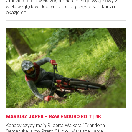
Grudzień to dla większości z nas miesiąc wyjątkowy z
wielu względów. Jednym z nich są częste spotkania i
okazje do...
MARIUSZ JAREK – RAW ENDURO EDIT | 4K
Kanadyjczycy mają Ruperta Walkera i Brandona
Semenuka, a my 9zero Studio i Mariusza Jarka...