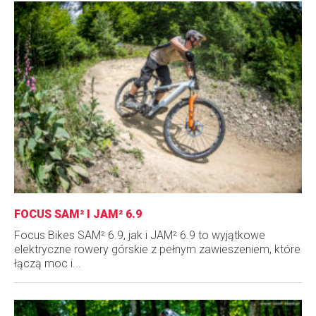
FOCUS SAM² I JAM² 6.9
Focus Bikes SAM² 6.9, jak i JAM² 6.9 to wyjątkowe
elektryczne rowery górskie z pełnym zawieszeniem, które
łączą moc i...