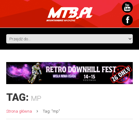
TAG:
MP
Strona główna
Tag: "mp"