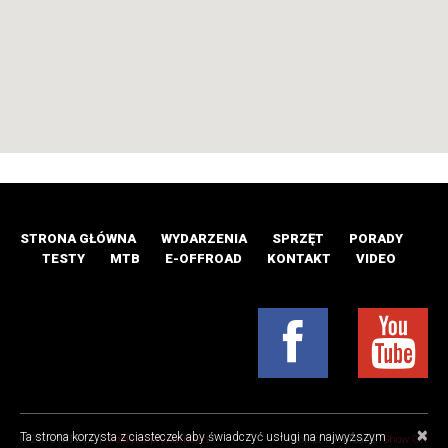
STRONA GŁÓWNA
WYDARZENIA
SPRZĘT
PORADY
TESTY
MTB
E-OFFROAD
KONTAKT
VIDEO
×
Ta strona korzysta z ciasteczek aby świadczyć usługi na najwyższym
© 2016 MTB.pl |
Polityka prywatności
Projekt i realizacja:
Show Off