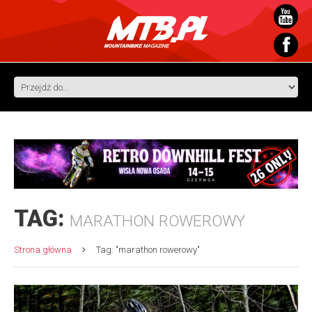
TAG:
MARATHON ROWEROWY
Strona główna
Tag: "marathon rowerowy"