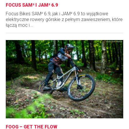
FOCUS SAM² I JAM² 6.9
Focus Bikes SAM² 6.9, jak i JAM² 6.9 to wyjątkowe
elektryczne rowery górskie z pełnym zawieszeniem, które
łączą moc i...
FOOG – GET THE FLOW