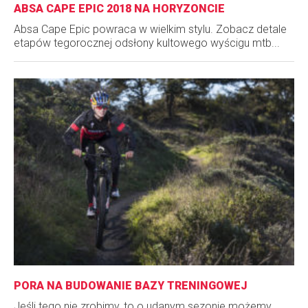
ABSA CAPE EPIC 2018 NA HORYZONCIE
Absa Cape Epic powraca w wielkim stylu. Zobacz detale
etapów tegorocznej odsłony kultowego wyścigu mtb...
PORA NA BUDOWANIE BAZY TRENINGOWEJ
Jeśli tego nie zrobimy, to o udanym sezonie możemy