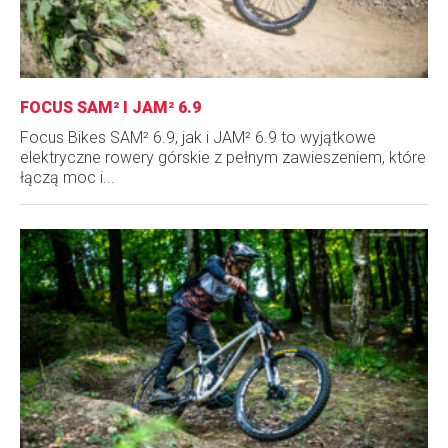
FOCUS SAM² I JAM² 6.9
Focus Bikes SAM² 6.9, jak i JAM² 6.9 to wyjątkowe
elektryczne rowery górskie z pełnym zawieszeniem, które
łączą moc i...