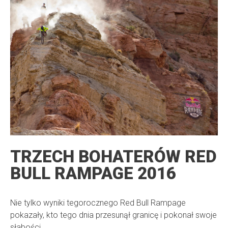
TRZECH BOHATERÓW RED
BULL RAMPAGE 2016
Nie tylko wyniki tegorocznego Red Bull Rampage
pokazały, kto tego dnia przesunął granicę i pokonał swoje
słabości