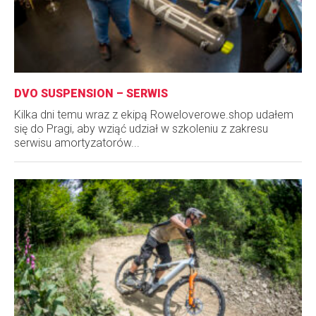
DVO SUSPENSION – SERWIS
Kilka dni temu wraz z ekipą Roweloverowe.shop udałem
się do Pragi, aby wziąć udział w szkoleniu z zakresu
serwisu amortyzatorów...