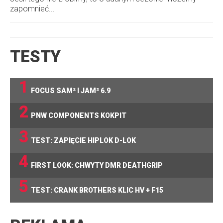
zapomnieć...
TESTY
1
FOCUS SAM² I JAM² 6.9
2
PNW COMPONENTS KOKPIT
3
TEST: ZAPIĘCIE HIPLOK D-LOK
4
FIRST LOOK: CHWYTY DMR DEATHGRIP
5
TEST: CRANK BROTHERS KLIC HV + F15