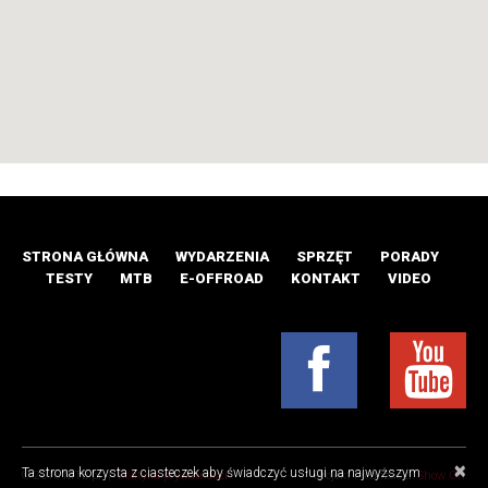
STRONA GŁÓWNA
WYDARZENIA
SPRZĘT
PORADY
TESTY
MTB
E-OFFROAD
KONTAKT
VIDEO
×
Ta strona korzysta z ciasteczek aby świadczyć usługi na najwyższym
© 2016 MTB.pl |
Polityka prywatności
Projekt i realizacja:
Show Off