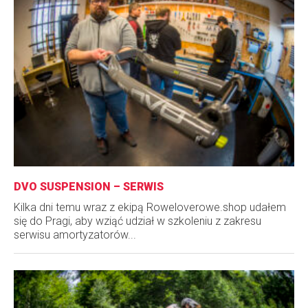
DVO SUSPENSION – SERWIS
Kilka dni temu wraz z ekipą Roweloverowe.shop udałem
się do Pragi, aby wziąć udział w szkoleniu z zakresu
serwisu amortyzatorów...