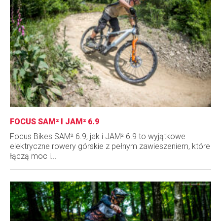
FOCUS SAM² I JAM² 6.9
Focus Bikes SAM² 6.9, jak i JAM² 6.9 to wyjątkowe
elektryczne rowery górskie z pełnym zawieszeniem, które
łączą moc i...