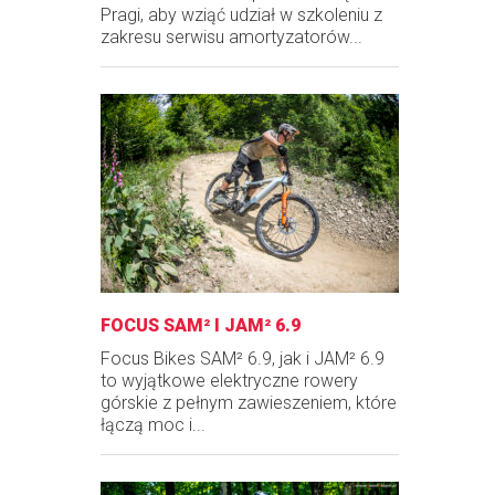
Pragi, aby wziąć udział w szkoleniu z
zakresu serwisu amortyzatorów...
FOCUS SAM² I JAM² 6.9
Focus Bikes SAM² 6.9, jak i JAM² 6.9
to wyjątkowe elektryczne rowery
górskie z pełnym zawieszeniem, które
łączą moc i...