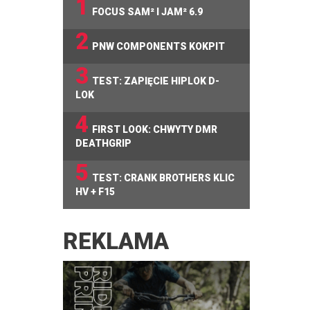
1
FOCUS SAM² I JAM² 6.9
2
PNW COMPONENTS KOKPIT
3
TEST: ZAPIĘCIE HIPLOK D-
LOK
4
FIRST LOOK: CHWYTY DMR
DEATHGRIP
5
TEST: CRANK BROTHERS KLIC
HV + F15
REKLAMA