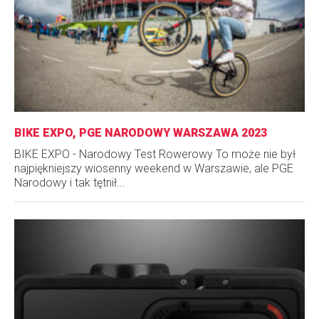
BIKE EXPO, PGE NARODOWY WARSZAWA 2023
BIKE EXPO - Narodowy Test Rowerowy To może nie był
najpiękniejszy wiosenny weekend w Warszawie, ale PGE
Narodowy i tak tętnił...