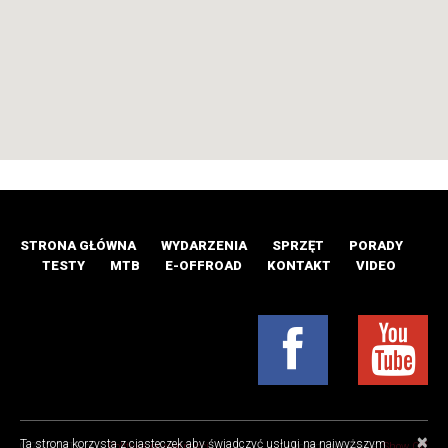
STRONA GŁÓWNA
WYDARZENIA
SPRZĘT
PORADY
TESTY
MTB
E-OFFROAD
KONTAKT
VIDEO
×
Ta strona korzysta z ciasteczek aby świadczyć usługi na najwyższym
© 2016 MTB.pl |
Polityka prywatności
Projekt i realizacja:
Show Off