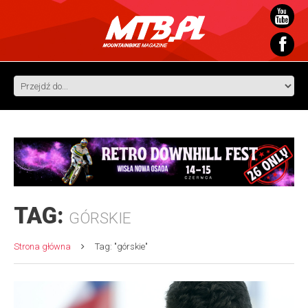
TAG:
GÓRSKIE
Strona główna
Tag: "górskie"