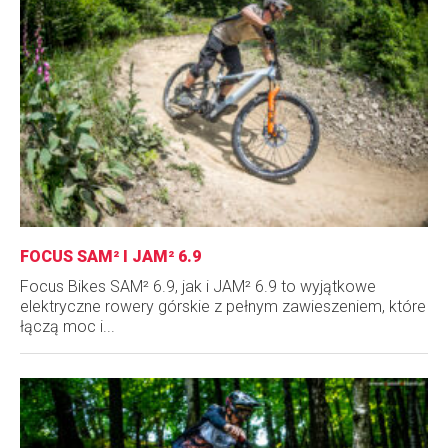
FOCUS SAM² I JAM² 6.9
Focus Bikes SAM² 6.9, jak i JAM² 6.9 to wyjątkowe
elektryczne rowery górskie z pełnym zawieszeniem, które
łączą moc i...