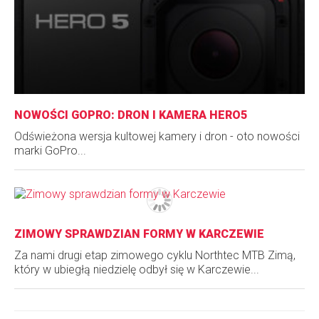
NOWOŚCI GOPRO: DRON I KAMERA HERO5
Odświeżona wersja kultowej kamery i dron - oto nowości
marki GoPro...
ZIMOWY SPRAWDZIAN FORMY W KARCZEWIE
Za nami drugi etap zimowego cyklu Northtec MTB Zimą,
który w ubiegłą niedzielę odbył się w Karczewie...