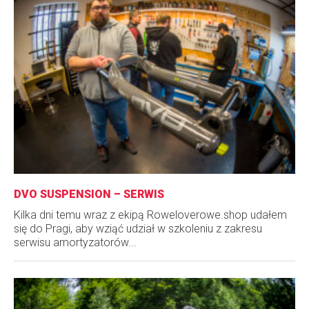
DVO SUSPENSION – SERWIS
Kilka dni temu wraz z ekipą Roweloverowe.shop udałem
się do Pragi, aby wziąć udział w szkoleniu z zakresu
serwisu amortyzatorów...