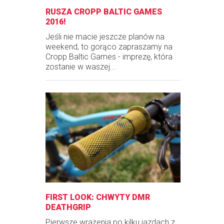
RUSZA CROPP BALTIC GAMES
2016!
Jeśli nie macie jeszcze planów na
weekend, to gorąco zapraszamy na
Cropp Baltic Games - imprezę, która
zostanie w waszej...
FIRST LOOK: CHWYTY DMR
DEATHGRIP
Pierwsze wrażenia po kilku jazdach z