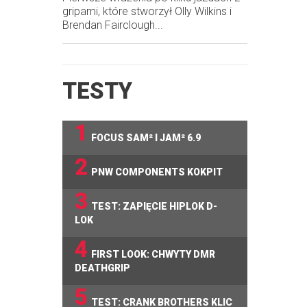
gripami, które stworzył Olly Wilkins i
Brendan Fairclough...
TESTY
1
FOCUS SAM² I JAM² 6.9
2
PNW COMPONENTS KOKPIT
3
TEST: ZAPIĘCIE HIPLOK D-
LOK
4
FIRST LOOK: CHWYTY DMR
DEATHGRIP
5
TEST: CRANK BROTHERS KLIC