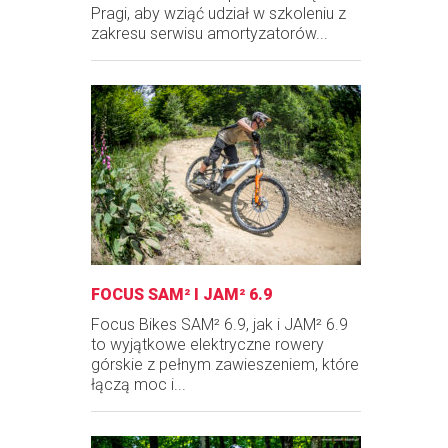
Pragi, aby wziąć udział w szkoleniu z
zakresu serwisu amortyzatorów...
FOCUS SAM² I JAM² 6.9
Focus Bikes SAM² 6.9, jak i JAM² 6.9
to wyjątkowe elektryczne rowery
górskie z pełnym zawieszeniem, które
łączą moc i...