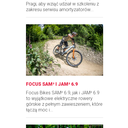
Pragi, aby wziąć udział w szkoleniu z
zakresu serwisu amortyzatorów...
FOCUS SAM² I JAM² 6.9
Focus Bikes SAM² 6.9, jak i JAM² 6.9
to wyjątkowe elektryczne rowery
górskie z pełnym zawieszeniem, które
łączą moc i...