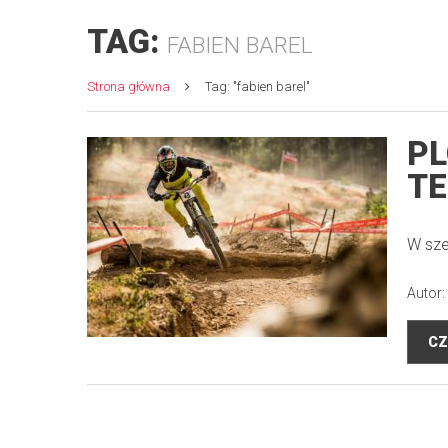
TAG:
FABIEN BAREL
Strona główna
Tag: "fabien barel"
PL
T
W sze
Autor:
CZ