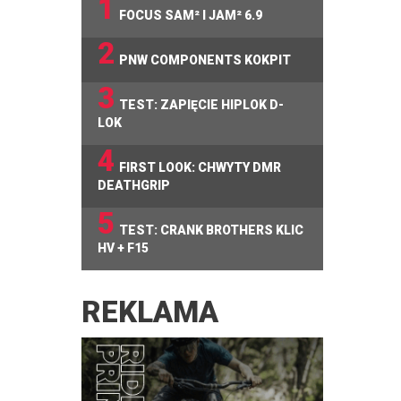
1
FOCUS SAM² I JAM² 6.9
2
PNW COMPONENTS KOKPIT
3
TEST: ZAPIĘCIE HIPLOK D-
LOK
4
FIRST LOOK: CHWYTY DMR
DEATHGRIP
5
TEST: CRANK BROTHERS KLIC
HV + F15
REKLAMA