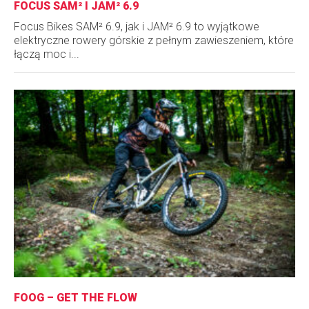
FOCUS SAM² I JAM² 6.9
Focus Bikes SAM² 6.9, jak i JAM² 6.9 to wyjątkowe
elektryczne rowery górskie z pełnym zawieszeniem, które
łączą moc i...
FOOG – GET THE FLOW