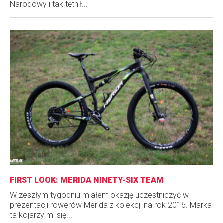
Narodowy i tak tętnił...
FIRST LOOK: MERIDA NINETY-SIX TEAM
W zeszłym tygodniu miałem okazję uczestniczyć w
prezentacji rowerów Merida z kolekcji na rok 2016. Marka
ta kojarzy mi się...