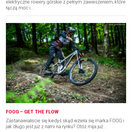
elektryczne rowery górskie z pełnym zawieszeniem, które
łączą moc i...
FOOG – GET THE FLOW
Zastanawialiscie się kiedyś skąd wzieła się marka FOOG i
jak długo jest już z nami na rynku? Otóż mija już...