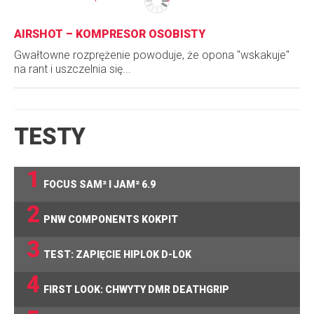
AIRSHOT – KOMPRESOR OSOBISTY
Gwałtowne rozprężenie powoduje, że opona "wskakuje"
na rant i uszczelnia się...
TESTY
1
FOCUS SAM² I JAM² 6.9
2
PNW COMPONENTS KOKPIT
3
TEST: ZAPIĘCIE HIPLOK D-LOK
4
FIRST LOOK: CHWYTY DMR DEATHGRIP