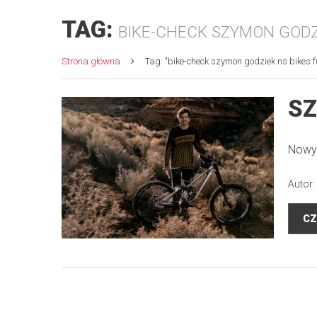
TAG:
BIKE-CHECK SZYMON GODZ
Strona główna
Tag: "bike-check szymon godziek ns bikes f
SZ
Nowy 
Autor:
CZ