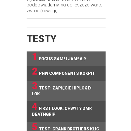
podpowiadamy, na co jeszcze warto
zwrócić uwagę...
TESTY
1
FOCUS SAM² I JAM² 6.9
2
PNW COMPONENTS KOKPIT
3
TEST: ZAPIĘCIE HIPLOK D-
LOK
4
FIRST LOOK: CHWYTY DMR
DEATHGRIP
5
TEST: CRANK BROTHERS KLIC