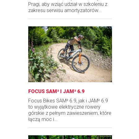
Pragi, aby wziąć udział w szkoleniu z
zakresu serwisu amortyzatorów...
FOCUS SAM² I JAM² 6.9
Focus Bikes SAM² 6.9, jak i JAM² 6.9
to wyjątkowe elektryczne rowery
górskie z pełnym zawieszeniem, które
łączą moc i...