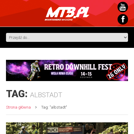
TAG:
ALBSTADT
Strona główna
Tag: "albstadt"