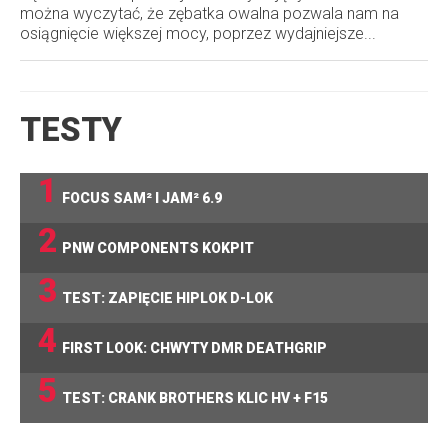
można wyczytać, że zębatka owalna pozwala nam na
osiągnięcie większej mocy, poprzez wydajniejsze...
TESTY
1
FOCUS SAM² I JAM² 6.9
2
PNW COMPONENTS KOKPIT
3
TEST: ZAPIĘCIE HIPLOK D-LOK
4
FIRST LOOK: CHWYTY DMR DEATHGRIP
5
TEST: CRANK BROTHERS KLIC HV + F15