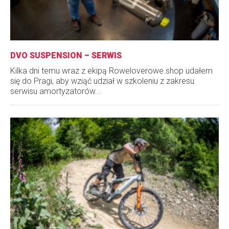
DVO SUSPENSION – SERWIS
Kilka dni temu wraz z ekipą Roweloverowe.shop udałem
się do Pragi, aby wziąć udział w szkoleniu z zakresu
serwisu amortyzatorów...