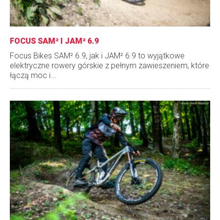
FOCUS SAM² I JAM² 6.9
Focus Bikes SAM² 6.9, jak i JAM² 6.9 to wyjątkowe
elektryczne rowery górskie z pełnym zawieszeniem, które
łączą moc i...