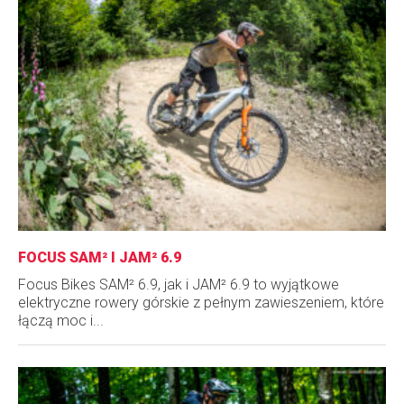
FOCUS SAM² I JAM² 6.9
Focus Bikes SAM² 6.9, jak i JAM² 6.9 to wyjątkowe
elektryczne rowery górskie z pełnym zawieszeniem, które
łączą moc i...