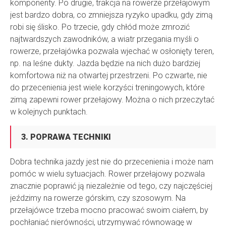
komponenty. Po drugie, trakcja na rowerze przełajowym
jest bardzo dobra, co zmniejsza ryzyko upadku, gdy zimą
robi się ślisko. Po trzecie, gdy chłód może zmrozić
najtwardszych zawodników, a wiatr przegania myśli o
rowerze, przełajówka pozwala wjechać w osłonięty teren,
np. na leśne dukty. Jazda będzie na nich dużo bardziej
komfortowa niż na otwartej przestrzeni. Po czwarte, nie
do przecenienia jest wiele korzyści treningowych, które
zimą zapewni rower przełajowy. Można o nich przeczytać
w kolejnych punktach.
3. POPRAWA TECHNIKI
Dobra technika jazdy jest nie do przecenienia i może nam
pomóc w wielu sytuacjach. Rower przełajowy pozwala
znacznie poprawić ją niezależnie od tego, czy najczęściej
jeździmy na rowerze górskim, czy szosowym. Na
przełajówce trzeba mocno pracować swoim ciałem, by
pochłaniać nierówności, utrzymywać równowagę w