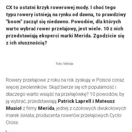
CX to ostatni krzyk rowerowej mody. I choć tego
typu rowery istnieją na rynku od dawna, to prawdziwy
"boom" zaczął się niedawno. Powodów, dla których
warto wybrać rower przełajowy, jest wiele. 10 z nich
przedstawiają eksperci marki Merida. Zgodzicie się
z ich słusznością?
Foto: Merida
Rowery przełajowe z roku na rok zyskują w Polsce coraz
więcej zwolenników. Skąd bierze się ich popularność i
dlaczego warto wsiąść na przełajówkę? 10 powodów, by
ją wybrać, przedstawiają
Patrick Laprell i Mateusz
Musioł
z firmy
Merida
, jednej z czołowych dwukołowych
marek świata, producenta rowerów przełajowych Cyclo
Cross.