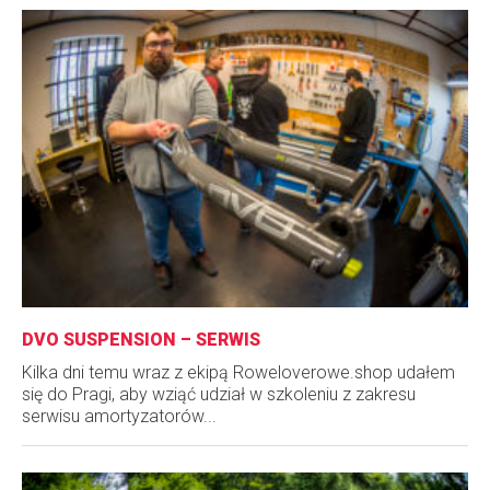
DVO SUSPENSION – SERWIS
Kilka dni temu wraz z ekipą Roweloverowe.shop udałem
się do Pragi, aby wziąć udział w szkoleniu z zakresu
serwisu amortyzatorów...