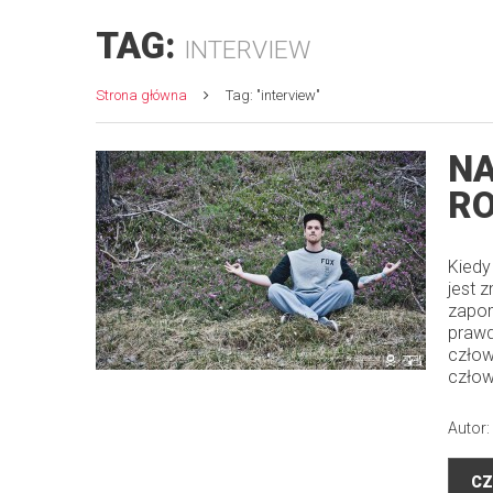
TAG:
INTERVIEW
Strona główna
Tag: "interview"
NA
R
Kiedy
jest 
zapom
prawd
człow
człow
Autor:
CZ