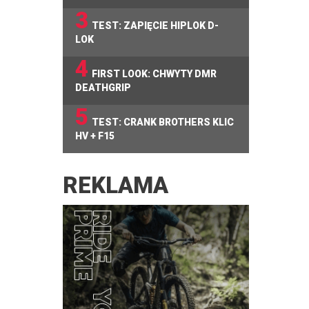
3
TEST: ZAPIĘCIE HIPLOK D-
LOK
4
FIRST LOOK: CHWYTY DMR
DEATHGRIP
5
TEST: CRANK BROTHERS KLIC
HV + F15
REKLAMA