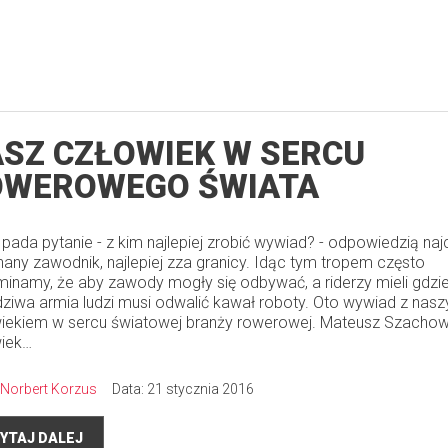
SZ CZŁOWIEK W SERCU
OWEROWEGO ŚWIATA
 pada pytanie - z kim najlepiej zrobić wywiad? - odpowiedzią naj
znany zawodnik, najlepiej zza granicy. Idąc tym tropem często
inamy, że aby zawody mogły się odbywać, a riderzy mieli gdzie 
ziwa armia ludzi musi odwalić kawał roboty. Oto wywiad z nas
iekiem w sercu światowej branży rowerowej. Mateusz Szachow
iek…
Norbert Korzus
Data: 21 stycznia 2016
YTAJ DALEJ