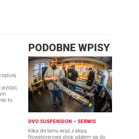
PODOBNE WPISY
częściej
jeździć,
zym
ski to
DVO SUSPENSION – SERWIS
Kilka dni temu wraz z ekipą
Roweloverowe.shop udałem się do