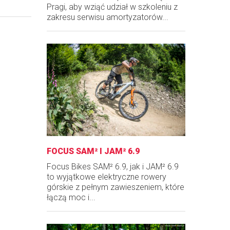
Pragi, aby wziąć udział w szkoleniu z
zakresu serwisu amortyzatorów...
FOCUS SAM² I JAM² 6.9
Focus Bikes SAM² 6.9, jak i JAM² 6.9
to wyjątkowe elektryczne rowery
górskie z pełnym zawieszeniem, które
łączą moc i...