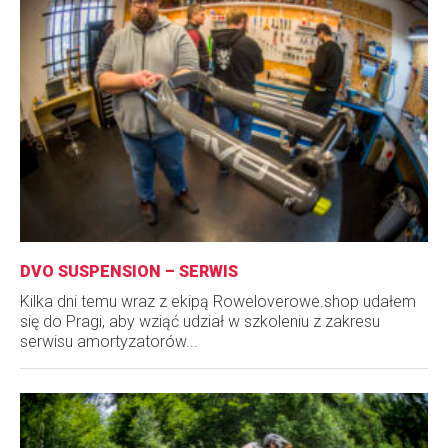
DVO SUSPENSION – SERWIS
Kilka dni temu wraz z ekipą Roweloverowe.shop udałem
się do Pragi, aby wziąć udział w szkoleniu z zakresu
serwisu amortyzatorów...