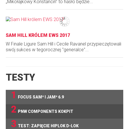
„Mikołajkowy Konstancin” to hasło będzie...
SAM HILL KRÓLEM EWS 2017
W Finale Ligure Sam Hill i Cecile Ravanel przypieczętowali
swój sukces w tegorocznej "generalce"...
TESTY
1
FOCUS SAM² I JAM² 6.9
2
PNW COMPONENTS KOKPIT
3
TEST: ZAPIĘCIE HIPLOK D-LOK