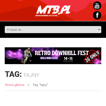
TAG:
FAJNY
Strona główna
Tag: "fajny"