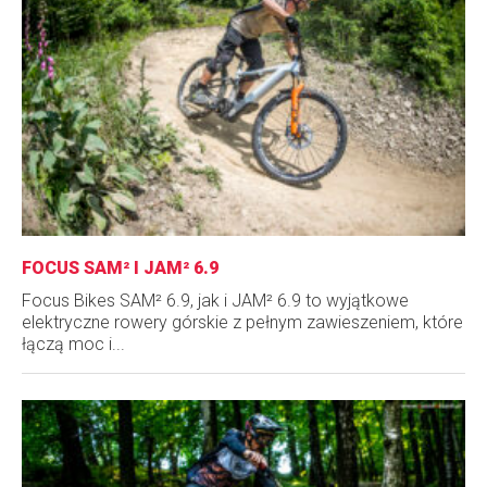
FOCUS SAM² I JAM² 6.9
Focus Bikes SAM² 6.9, jak i JAM² 6.9 to wyjątkowe
elektryczne rowery górskie z pełnym zawieszeniem, które
łączą moc i...