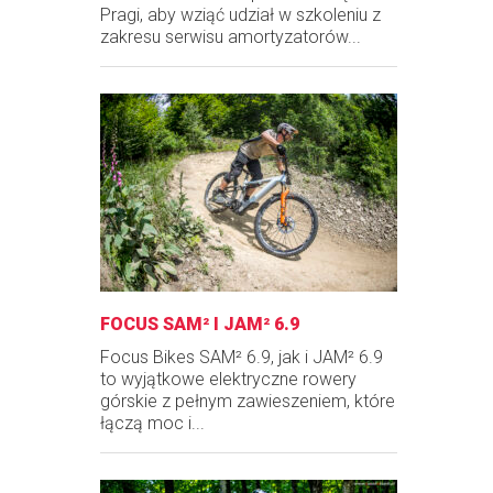
Pragi, aby wziąć udział w szkoleniu z
zakresu serwisu amortyzatorów...
FOCUS SAM² I JAM² 6.9
Focus Bikes SAM² 6.9, jak i JAM² 6.9
to wyjątkowe elektryczne rowery
górskie z pełnym zawieszeniem, które
łączą moc i...