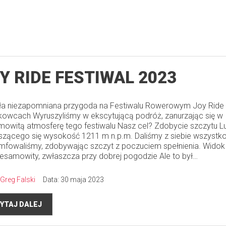
Y RIDE FESTIWAL 2023
ła niezapomniana przygoda na Festiwalu Rowerowym Joy Ride
kowcach Wyruszyliśmy w ekscytującą podróż, zanurzając się w
mowitą atmosferę tego festiwalu Nasz cel? Zdobycie szczytu L
zącego się wysokość 1211 m n.p.m. Daliśmy z siebie wszystko
umfowaliśmy, zdobywając szczyt z poczuciem spełnienia. Widok
niesamowity, zwłaszcza przy dobrej pogodzie Ale to był…
Greg Falski
Data: 30 maja 2023
YTAJ DALEJ