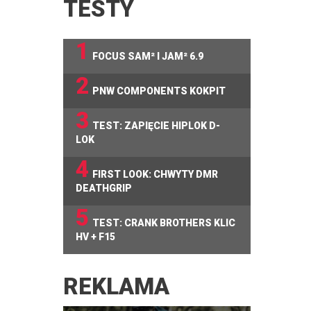
TESTY
1
FOCUS SAM² I JAM² 6.9
2
PNW COMPONENTS KOKPIT
3
TEST: ZAPIĘCIE HIPLOK D-
LOK
4
FIRST LOOK: CHWYTY DMR
DEATHGRIP
5
TEST: CRANK BROTHERS KLIC
HV + F15
REKLAMA