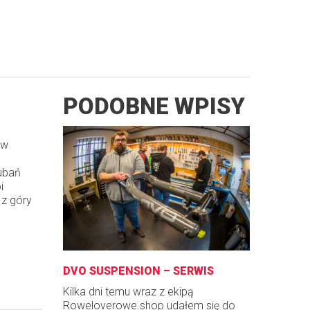
PODOBNE WPISY
 w
ubań
i
 z góry
DVO SUSPENSION – SERWIS
Kilka dni temu wraz z ekipą
Roweloverowe.shop udałem się do