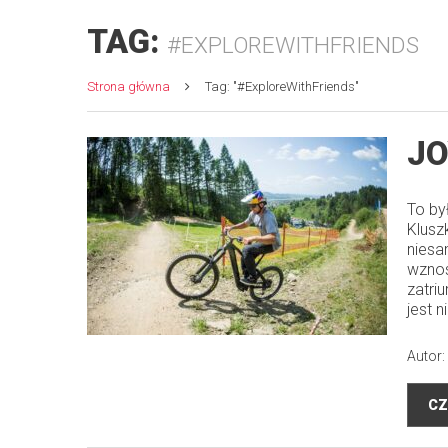
TAG:
#EXPLOREWITHFRIENDS
Strona główna
Tag: "#ExploreWithFriends"
JO
To by
Klusz
niesa
wznos
zatri
jest 
Autor:
CZ