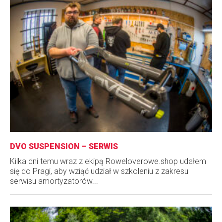
DVO SUSPENSION – SERWIS
Kilka dni temu wraz z ekipą Roweloverowe.shop udałem
się do Pragi, aby wziąć udział w szkoleniu z zakresu
serwisu amortyzatorów...