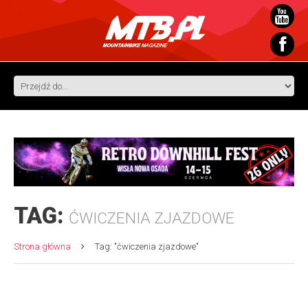
TAG:
ĆWICZENIA ZJAZDOWE
Strona główna
Tag: "ćwiczenia zjazdowe"