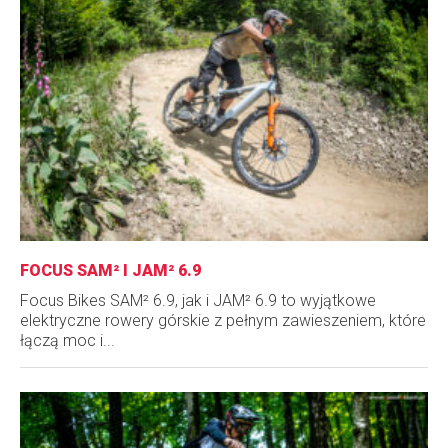
FOCUS SAM² I JAM² 6.9
Focus Bikes SAM² 6.9, jak i JAM² 6.9 to wyjątkowe
elektryczne rowery górskie z pełnym zawieszeniem, które
łączą moc i...