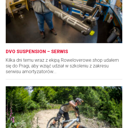
DVO SUSPENSION – SERWIS
Kilka dni temu wraz z ekipą Roweloverowe.shop udałem
się do Pragi, aby wziąć udział w szkoleniu z zakresu
serwisu amortyzatorów...