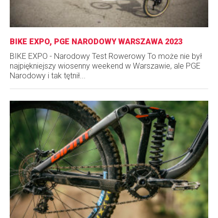
BIKE EXPO, PGE NARODOWY WARSZAWA 2023
BIKE EXPO - Narodowy Test Rowerowy To może nie był
najpiękniejszy wiosenny weekend w Warszawie, ale PGE
Narodowy i tak tętnił...