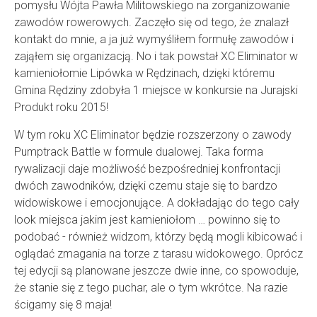
pomysłu Wójta Pawła Militowskiego na zorganizowanie
zawodów rowerowych. Zaczęło się od tego, że znalazł
kontakt do mnie, a ja już wymyśliłem formułę zawodów i
zająłem się organizacją. No i tak powstał XC Eliminator w
kamieniołomie Lipówka w Rędzinach, dzięki któremu
Gmina Rędziny zdobyła 1 miejsce w konkursie na Jurajski
Produkt roku 2015!
W tym roku XC Eliminator będzie rozszerzony o zawody
Pumptrack Battle w formule dualowej. Taka forma
rywalizacji daje możliwość bezpośredniej konfrontacji
dwóch zawodników, dzięki czemu staje się to bardzo
widowiskowe i emocjonujące. A dokładając do tego cały
look miejsca jakim jest kamieniołom … powinno się to
podobać - również widzom, którzy będą mogli kibicować i
oglądać zmagania na torze z tarasu widokowego. Oprócz
tej edycji są planowane jeszcze dwie inne, co spowoduje,
że stanie się z tego puchar, ale o tym wkrótce. Na razie
ścigamy się 8 maja!