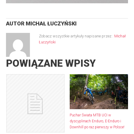
AUTOR
MICHAŁ ŁUCZYŃSKI
Zobacz wszystkie artykuły napisane przez :
Michał
Łuczyński
POWIĄZANE WPISY
Puchar Świata MTB UCI w
dyscyplinach Enduro, E-Enduro i
Downhill po raz pierwszy w Polsce!