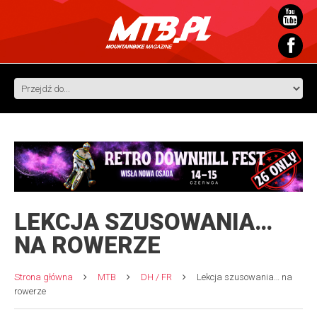
LEKCJA SZUSOWANIA…
NA ROWERZE
Strona główna
MTB
DH / FR
Lekcja szusowania… na
rowerze