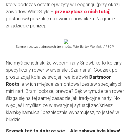
który podczas ostatniej wizyty w Leogangu (przy okazji
zawodów WhiteStyle –
przeczytasz o nich tutaj
)
postanowił poszaleć na swoim snowbike’u. Nagranie
znajdziecie poniżej.
Szymon podczas zimowych treningów. Foto: Bartek Woliński / RBCP
Nie myślcie jednak, że wspomniany Snowbike to kolejny
specyficzny rower w arsenale „Szamana”. Godziek po
prostu zdjął koła ze swojej freeride’ówki
Dartmoor
Roots
, a w ich miejsce zamontował zestaw specjalnych
mini nart. Brzmi dobrze, prawda? Sęk w tym, że ten rower
ślizga się na tej samej zasadzie jak tradycyjne narty. No
więc jeśli myślisz, że w awaryjnej sytuacji zaciśniesz
klamkę hamulca i bezpiecznie wyhamujesz, to jesteś w
błędzie.
Szymek też to dobrze wie… Ale zabawa była klawa!