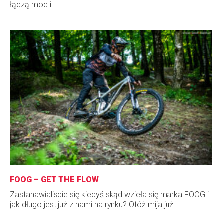
łączą moc i...
FOOG – GET THE FLOW
Zastanawialiscie się kiedyś skąd wzieła się marka FOOG i
jak długo jest już z nami na rynku? Otóż mija już...