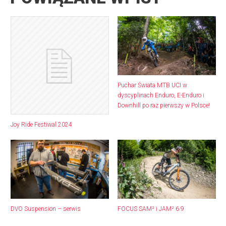
Puchar Świata MTB UCI w
dyscyplinach Enduro, E-Enduro i
Downhill po raz pierwszy w Polsce!
Joy Ride Festiwal 2024
DVO Suspension – serwis
FOCUS SAM² i JAM² 6.9