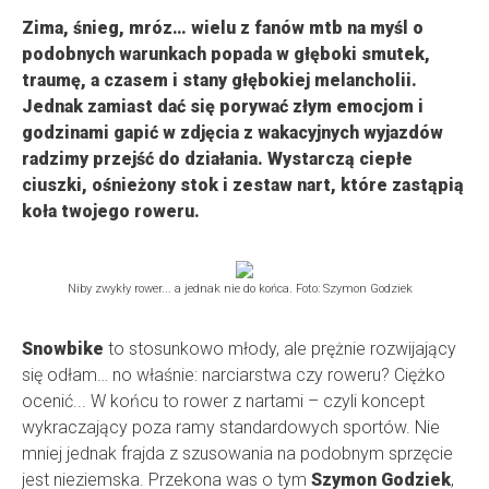
Zima, śnieg, mróz… wielu z fanów mtb na myśl o
podobnych warunkach popada w głęboki smutek,
traumę, a czasem i stany głębokiej melancholii.
Jednak zamiast dać się porywać złym emocjom i
godzinami gapić w zdjęcia z wakacyjnych wyjazdów
radzimy przejść do działania. Wystarczą ciepłe
ciuszki, ośnieżony stok i zestaw nart, które zastąpią
koła twojego roweru.
Niby zwykły rower... a jednak nie do końca. Foto: Szymon Godziek
Snowbike
to stosunkowo młody, ale prężnie rozwijający
się odłam… no właśnie: narciarstwa czy roweru? Ciężko
ocenić... W końcu to rower z nartami – czyli koncept
wykraczający poza ramy standardowych sportów. Nie
mniej jednak frajda z szusowania na podobnym sprzęcie
jest nieziemska. Przekona was o tym
Szymon Godziek
,