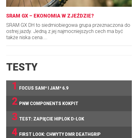
SRAM GX – EKONOMIA W ZJEŹDZIE?
SRAM GX DH to siedmiobiegowa grupa przeznaczona do
ostrej jazdy. Jedną z jej najmocniejszych cech ma być
także niska cena....
TESTY
1
FOCUS SAM² I JAM² 6.9
2
PNW COMPONENTS KOKPIT
3
TEST: ZAPIĘCIE HIPLOK D-LOK
4
FIRST LOOK: CHWYTY DMR DEATHGRIP